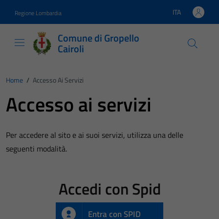
Vai ai contenuti
Vai al footer
ITA
Regione Lombardia
Lingua attiva:
Comune di Gropello
Cairoli
Home
/
Accesso Ai Servizi
Accesso ai servizi
Per accedere al sito e ai suoi servizi, utilizza una delle
seguenti modalità.
Accedi con Spid
Entra con SPID