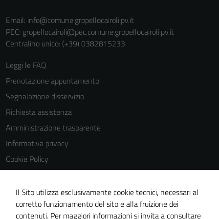
Email:
info@comune.gropellocairoli.pv.it
PEC:
gropellocairoli@pec.comune.gropellocairoli.pv.it
Centralino unico: (+39) 0382815233
Leggi le FAQ
Tecnici
Prenotazione appuntamento
Questi cookie
sono necessari
Segnalazione disservizio
per il
Richiesta assistenza
funzionamento
Amministrazione trasparente
del sito e non
possono
Informativa privacy
essere
Cookie Policy
disabilitati.
Note legali
Questi cookie
non raccolgono
Dichiarazione di accessibilità
Il Sito utilizza esclusivamente cookie tecnici, necessari al
informazioni
corretto funzionamento del sito e alla fruizione dei
Obiettivi di accessibilità
personali.
contenuti. Per maggiori informazioni si invita a consultare