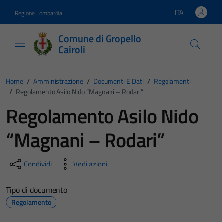
Vai ai contenuti
Vai al footer
ITA
Regione Lombardia
Lingua attiva:
Comune di Gropello
Cairoli
Home
/
Amministrazione
/
Documenti E Dati
/
Regolamenti
/
Regolamento Asilo Nido “Magnani – Rodari”
Regolamento Asilo Nido
“Magnani – Rodari”
Condividi
Vedi azioni
Tipo di documento
Regolamento