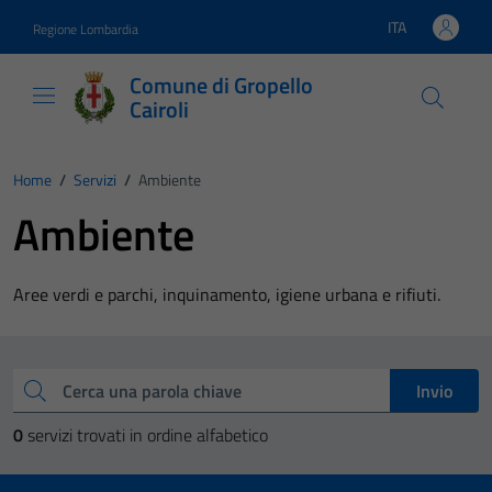
Vai ai contenuti
Vai al footer
ITA
Regione Lombardia
Lingua attiva:
Comune di Gropello
Cairoli
Home
/
Servizi
/
Ambiente
Ambiente
Aree verdi e parchi, inquinamento, igiene urbana e rifiuti.
Esplora tutti i servizi
Cerca una parola chiave
Invio
0
servizi trovati in ordine alfabetico