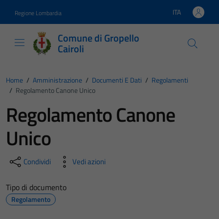
Vai ai contenuti
Vai al footer
ITA
Regione Lombardia
Lingua attiva:
Comune di Gropello
Cairoli
Home
/
Amministrazione
/
Documenti E Dati
/
Regolamenti
/
Regolamento Canone Unico
Regolamento Canone
Unico
Condividi
Vedi azioni
Tipo di documento
Regolamento