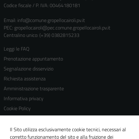
Codice fiscale / P. IVA: 00464180181
Email:
info@comune.gropellocairoli.pv.it
PEC:
gropellocairoli@pec.comune.gropellocairoli.pv.it
Centralino unico: (+39) 0382815233
Tecnici
Leggi le FAQ
Questi cookie
Prenotazione appuntamento
sono necessari
Segnalazione disservizio
per il
funzionamento
Richiesta assistenza
del sito e non
Amministrazione trasparente
possono
Informativa privacy
essere
disabilitati.
Cookie Policy
Questi cookie
Note legali
non raccolgono
Dichiarazione di accessibilità
Il Sito utilizza esclusivamente cookie tecnici, necessari al
informazioni
corretto funzionamento del sito e alla fruizione dei
personali.
Obiettivi di accessibilità