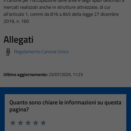
il canone per l’occupazione delle aree e degli spazi destinati a
mercati realizzati anche in strutture attrezzate, di cui
all’articolo 1, commi da 816 a 845 della legge 27 dicembre
2019, n. 160
Allegati
Regolamento Canone Unico
Ultimo aggiornamento:
23/07/2025, 11:23
Quanto sono chiare le informazioni su questa
pagina?
Valuta 1 stelle su 5
Valuta 2 stelle su 5
Valuta 3 stelle su 5
Valuta 4 stelle su 5
Valuta 5 stelle su 5