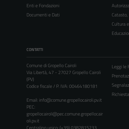
Enti e Fondazioni
Autorizza
Documenti e Dati
Catasto,
Cultura 
Educazio
CONTATTI
Comune di Gropello Cairoli
Leggi le
Via Libertà, 47 - 27027 Gropello Cairoli
Prenota
(PV)
Segnalazi
Codice fiscale / P. IVA: 00464180181
Richiest
Email:
info@comune.gropellocairoli.pv.it
PEC:
gropellocairoli@pec.comune.gropellocair
oli.pv.it
Centralino unico: (+39) 0382815233