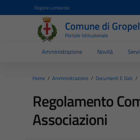
Vai ai contenuti
Vai al footer
Regione Lombardia
Comune di Gropell
Portale Istituzionale
Amministrazione
Novità
Servi
Home
/
Amministrazione
/
Documenti E Dati
/
Regolamento Com
Associazioni