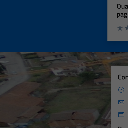
Qua
pag
Valut
Va
Con