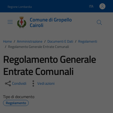
Vai ai contenuti
Vai al footer
ITA
Regione Lombardia
Lingua attiva:
Comune di Gropello
Cairoli
Home
/
Amministrazione
/
Documenti E Dati
/
Regolamenti
/
Regolamento Generale Entrate Comunali
Regolamento Generale
Entrate Comunali
Condividi
Vedi azioni
Tipo di documento
Regolamento