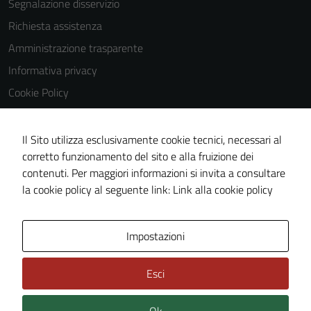
Segnalazione disservizio
Richiesta assistenza
Tecnici
Amministrazione trasparente
Questi cookie
sono necessari
Informativa privacy
per il
Cookie Policy
funzionamento
Note legali
del sito e non
possono
Dichiarazione di accessibilità
Il Sito utilizza esclusivamente cookie tecnici, necessari al
essere
corretto funzionamento del sito e alla fruizione dei
Obiettivi di accessibilità
disabilitati.
contenuti. Per maggiori informazioni si invita a consultare
Piano di miglioramento del sito
Questi cookie
la cookie policy al seguente link:
Link alla cookie policy
non raccolgono
informazioni
personali.
Area Privata
Impostazioni
Esci