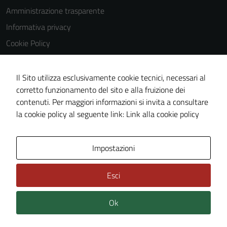
Tecnici
Amministrazione trasparente
Questi cookie
Informativa privacy
sono necessari
Cookie Policy
per il
Note legali
funzionamento
del sito e non
Dichiarazione di accessibilità
Il Sito utilizza esclusivamente cookie tecnici, necessari al
possono
corretto funzionamento del sito e alla fruizione dei
Obiettivi di accessibilità
essere
contenuti. Per maggiori informazioni si invita a consultare
Piano di miglioramento del sito
disabilitati.
la cookie policy al seguente link:
Link alla cookie policy
Questi cookie
non raccolgono
informazioni
Area Privata
Impostazioni
personali.
Esci
Ok
Credits: ©
Technical Design s.r.l.