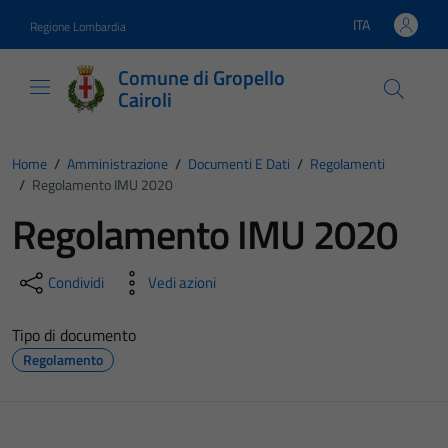
Vai ai contenuti
Vai al footer
ITA
Regione Lombardia
Lingua attiva:
Comune di Gropello
Cairoli
Home
/
Amministrazione
/
Documenti E Dati
/
Regolamenti
/
Regolamento IMU 2020
Regolamento IMU 2020
Condividi
Vedi azioni
Tipo di documento
Regolamento