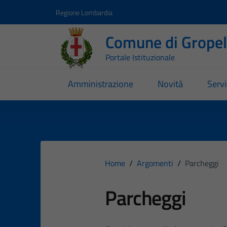
Vai ai contenuti
Vai al footer
Regione Lombardia
Comune di Gropell
Portale Istituzionale
Amministrazione
Novità
Servi
Home
/
Argomenti
/
Parcheggi
Parcheggi