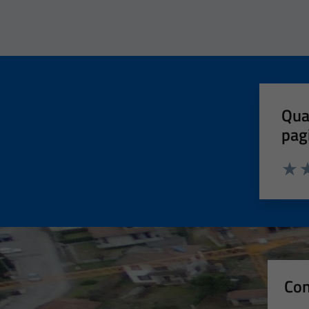
Qua
pag
Valut
Va
Con