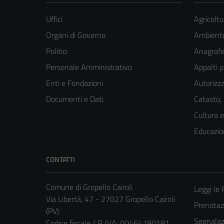
Uffici
Agricoltu
Organi di Governo
Ambient
Politici
Anagrafe 
Personale Amministrativo
Appalti p
Enti e Fondazioni
Autorizza
Documenti e Dati
Catasto,
Cultura 
Educazio
CONTATTI
Comune di Gropello Cairoli
Leggi le
Via Libertà, 47 - 27027 Gropello Cairoli
Prenota
(PV)
Segnalazi
Codice fiscale / P. IVA: 00464180181