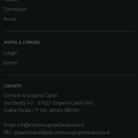
Comunicati
Avvisi
Tecnici
Questi cookie
VIVERE IL COMUNE
sono necessari
Luoghi
per il
funzionamento
Eventi
del sito e non
possono
essere
CONTATTI
disabilitati.
Comune di Gropello Cairoli
Questi cookie
Via Libertà, 47 - 27027 Gropello Cairoli (PV)
non raccolgono
Codice fiscale / P. IVA: 00464180181
informazioni
personali.
Email:
info@comune.gropellocairoli.pv.it
PEC:
gropellocairoli@pec.comune.gropellocairoli.pv.it