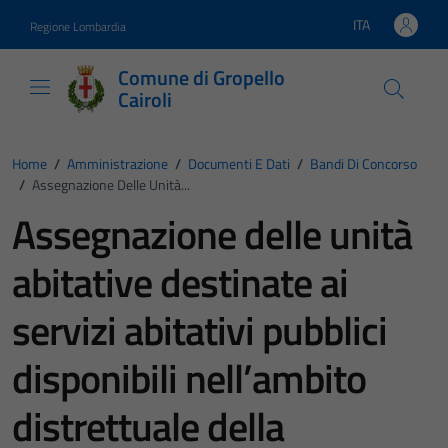
Vai ai contenuti
Vai al footer
ITA
Regione Lombardia
Lingua attiva:
Comune di Gropello
Cairoli
Home
/
Amministrazione
/
Documenti E Dati
/
Bandi Di Concorso
/
Assegnazione Delle Unità...
Assegnazione delle unità
abitative destinate ai
servizi abitativi pubblici
disponibili nell’ambito
distrettuale della