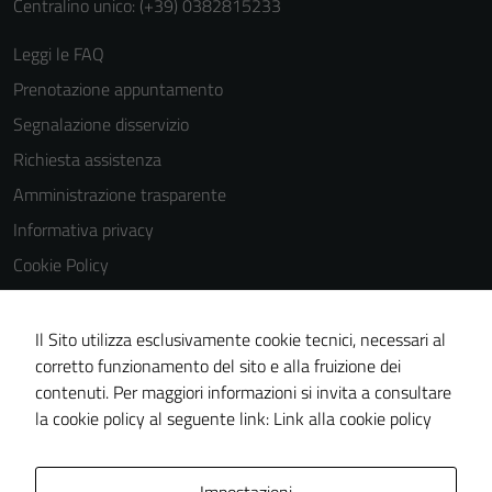
Centralino unico: (+39) 0382815233
Leggi le FAQ
Prenotazione appuntamento
Segnalazione disservizio
Richiesta assistenza
Amministrazione trasparente
Informativa privacy
Cookie Policy
Note legali
Dichiarazione di accessibilità
Il Sito utilizza esclusivamente cookie tecnici, necessari al
corretto funzionamento del sito e alla fruizione dei
Obiettivi di accessibilità
contenuti. Per maggiori informazioni si invita a consultare
Piano di miglioramento del sito
la cookie policy al seguente link:
Link alla cookie policy
Area Privata