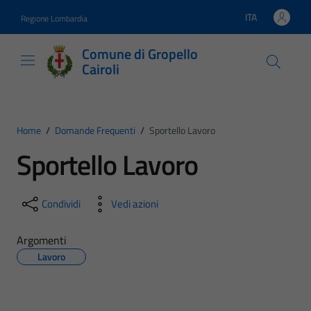
Vai ai contenuti
Vai al footer
ITA
Regione Lombardia
Lingua attiva:
Comune di Gropello
Cairoli
Home
/
Domande Frequenti
/
Sportello Lavoro
Sportello Lavoro
Condividi
Vedi azioni
Argomenti
Lavoro