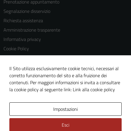
Prenotazione appuntamento
Segnalazione disservizio
Richiesta assistenza
Amministrazione trasparente
Informativa privacy
Cookie Policy
Note legali
Dichiarazione di accessibilità
Il Sito utilizza esclusivamente cookie tecnici, necessari al
corretto funzionamento del sito e alla fruizione dei
Obiettivi di accessibilità
contenuti. Per maggiori informazioni si invita a consultare
Piano di miglioramento del sito
la cookie policy al seguente link:
Link alla cookie policy
Area Privata
Impostazioni
Esci