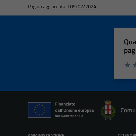
Pagina aggiornata il 09/07/2024
Qua
pag
Valut
Va
Comun
AMMINISTRAZIONE
CATEGORI