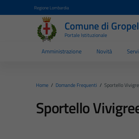
Vai ai contenuti
Vai al footer
Regione Lombardia
Comune di Gropell
Portale Istituzionale
Amministrazione
Novità
Servi
Home
/
Domande Frequenti
/
Sportello Vivigr
Sportello Vivigre