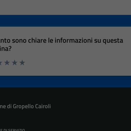
nto sono chiare le informazioni su questa
ina?
a 1 stelle su 5
luta 2 stelle su 5
Valuta 3 stelle su 5
Valuta 4 stelle su 5
Valuta 5 stelle su 5
e di Gropello Cairoli
E DI SERVIZIO