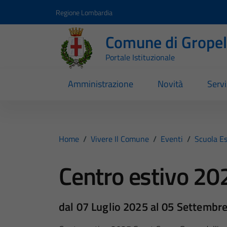
Vai ai contenuti
Vai al footer
Regione Lombardia
Comune di Gropell
Portale Istituzionale
Amministrazione
Novità
Servi
Home
/
Vivere Il Comune
/
Eventi
/
Scuola Es
Centro estivo 20
dal 07 Luglio 2025 al 05 Settembr