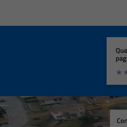
Qua
pag
Valut
Va
Con