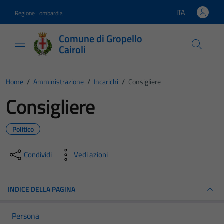
Vai ai contenuti
Vai al footer
ITA
Regione Lombardia
Lingua attiva:
Comune di Gropello
Cairoli
Home
/
Amministrazione
/
Incarichi
/
Consigliere
Consigliere
Politico
Condividi
Vedi azioni
INDICE DELLA PAGINA
Persona