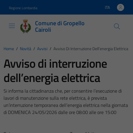
Vai ai contenuti
Vai al footer
ITA
Regione Lombardia
Lingua attiva:
Comune di Gropello
Cairoli
Home
/
Novità
/
Avvisi
/
Avviso Di Interruzione Dell’energia Elettrica
Avviso di interruzione
dell’energia elettrica
Si informa la cittadinanza che, per consentire l’esecuzione di
lavori di manutenzione sulla rete elettrica, è prevista
un’interruzione temporanea dell’energia elettrica nella giornata
di DOMENICA 24/05/2026 dalle ore 08:00 alle ore 15:00