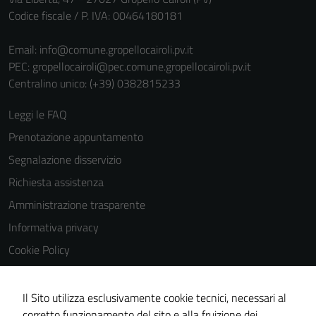
Codice fiscale / P. IVA: 00464180181
Email:
info@comune.gropellocairoli.pv.it
PEC:
gropellocairoli@pec.comune.gropellocairoli.pv.it
Centralino unico: (+39) 0382815233
Leggi le FAQ
Prenotazione appuntamento
Segnalazione disservizio
Richiesta assistenza
Amministrazione trasparente
Informativa privacy
Cookie Policy
Note legali
Dichiarazione di accessibilità
Il Sito utilizza esclusivamente cookie tecnici, necessari al
corretto funzionamento del sito e alla fruizione dei