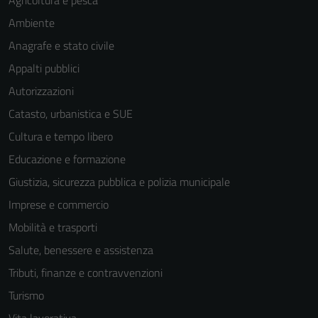
Agricoltura e pesca
Ambiente
Anagrafe e stato civile
Appalti pubblici
Autorizzazioni
Tecnici
Catasto, urbanistica e SUE
Questi cookie
Cultura e tempo libero
sono necessari
Educazione e formazione
per il
funzionamento
Giustizia, sicurezza pubblica e polizia municipale
del sito e non
Imprese e commercio
possono
Mobilità e trasporti
essere
disabilitati.
Salute, benessere e assistenza
Questi cookie
Tributi, finanze e contravvenzioni
non raccolgono
Turismo
informazioni
personali.