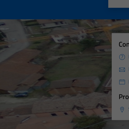
Valut
Va
Con
Pro