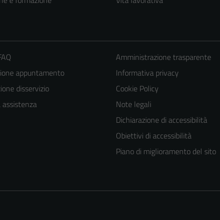
 FAQ
Amministrazione trasparente
zione appuntamento
Informativa privacy
one disservizio
Cookie Policy
a assistenza
Note legali
Dichiarazione di accessibilità
Tecnici
Obiettivi di accessibilità
Questi cookie
sono necessari
Piano di miglioramento del sito
per il
funzionamento
del sito e non
possono
essere