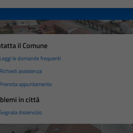
a 1 stelle su 5
luta 2 stelle su 5
Valuta 3 stelle su 5
Valuta 4 stelle su 5
Valuta 5 stelle su 5
tatta il Comune
Leggi le domande frequenti
Richiedi assistenza
Prenota appuntamento
blemi in città
Segnala disservizio