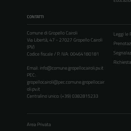
CONTATTI
Comune di Gropello Cairoli
Leggi le
Via Libertà, 47 - 27027 Gropello Cairoli
Prenota
(PV)
Segnalazi
Codice fiscale / P. IVA: 00464180181
Richiest
Email:
info@comune.gropellocairoli.pv.it
PEC:
gropellocairoli@pec.comune.gropellocair
oli.pv.it
Centralino unico: (+39) 0382815233
Area Privata