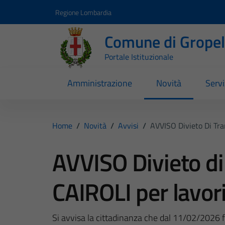
Vai ai contenuti
Vai al footer
Regione Lombardia
Comune di Gropell
Portale Istituzionale
Amministrazione
Novità
Servi
Home
/
Novità
/
Avvisi
/
AVVISO Divieto Di Tra
AVVISO Divieto di
CAIROLI per lavori
Si avvisa la cittadinanza che dal 11/02/2026 fino