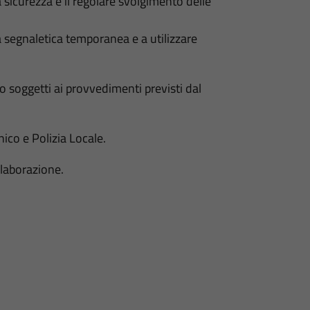
a sicurezza e il regolare svolgimento delle
la segnaletica temporanea e a utilizzare
o soggetti ai provvedimenti previsti dal
ico e Polizia Locale.
llaborazione.