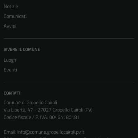
del sito e non
Notizie
possono
Comunicati
essere
disabilitati.
Avvisi
Questi cookie
non raccolgono
informazioni
VIVERE IL COMUNE
personali.
Luoghi
Eventi
CONTATTI
Comune di Gropello Cairoli
Via Libertà, 47 - 27027 Gropello Cairoli (PV)
Codice fiscale / P. IVA: 00464180181
Email:
info@comune.gropellocairoli.pv.it