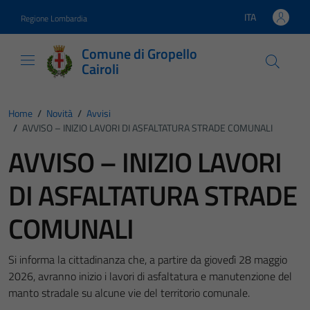
Vai ai contenuti
Vai al footer
ITA
Regione Lombardia
Lingua attiva:
Comune di Gropello
Cairoli
Home
/
Novità
/
Avvisi
/
AVVISO – INIZIO LAVORI DI ASFALTATURA STRADE COMUNALI
AVVISO – INIZIO LAVORI
DI ASFALTATURA STRADE
COMUNALI
Si informa la cittadinanza che, a partire da giovedì 28 maggio
2026, avranno inizio i lavori di asfaltatura e manutenzione del
manto stradale su alcune vie del territorio comunale.