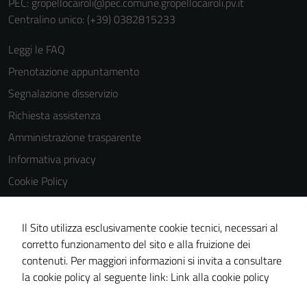
PEC:
gropellocairoli@pec.comune.gropellocairoli.pv.it
Centralino unico: (+39) 0382815233
Leggi le FAQ
Prenotazione appuntamento
Segnalazione disservizio
Richiesta assistenza
Amministrazione trasparente
Informativa privacy
Cookie Policy
Note legali
Dichiarazione di accessibilità
Il Sito utilizza esclusivamente cookie tecnici, necessari al
corretto funzionamento del sito e alla fruizione dei
Obiettivi di accessibilità
contenuti. Per maggiori informazioni si invita a consultare
Piano di miglioramento del sito
la cookie policy al seguente link:
Link alla cookie policy