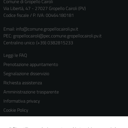
Comune di Gropello Cairoli
personali.
Via Libertà, 47 - 27027 Gropello Cairoli (PV)
Codice fiscale / P. IVA: 00464180181
Email:
info@comune.gropellocairoli.pv.it
PEC:
gropellocairoli@pec.comune.gropellocairoli.pv.it
Centralino unico: (+39) 0382815233
Leggi le FAQ
Prenotazione appuntamento
Segnalazione disservizio
Richiesta assistenza
Amministrazione trasparente
Informativa privacy
Cookie Policy
Note legali