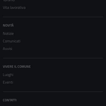
Vita lavorativa
NOVITÀ
Notizie
Tecnici
Comunicati
Questi cookie
Avvisi
sono necessari
per il
funzionamento
VIVERE IL COMUNE
del sito e non
Luoghi
possono
essere
Eventi
disabilitati.
Questi cookie
non raccolgono
CONTATTI
informazioni