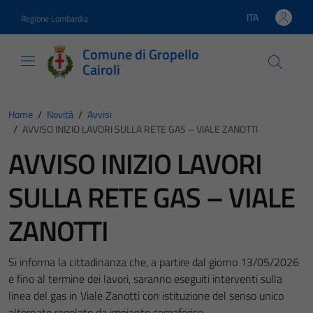
Vai ai contenuti
Vai al footer
ITA
Regione Lombardia
Lingua attiva:
Comune di Gropello
Cairoli
Home
/
Novità
/
Avvisi
/
AVVISO INIZIO LAVORI SULLA RETE GAS – VIALE ZANOTTI
AVVISO INIZIO LAVORI
SULLA RETE GAS – VIALE
ZANOTTI
Si informa la cittadinanza che, a partire dal giorno 13/05/2026
e fino al termine dei lavori, saranno eseguiti interventi sulla
linea del gas in Viale Zanotti con istituzione del senso unico
alternato regolato da impianto semaforico.