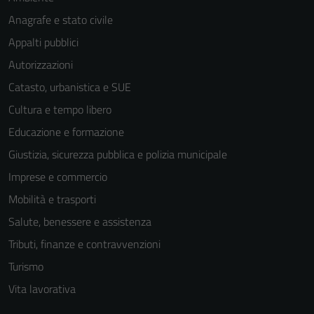
Anagrafe e stato civile
Appalti pubblici
Autorizzazioni
Catasto, urbanistica e SUE
Tecnici
Cultura e tempo libero
Questi cookie
sono necessari
Educazione e formazione
per il
Giustizia, sicurezza pubblica e polizia municipale
funzionamento
Imprese e commercio
del sito e non
possono
Mobilità e trasporti
essere
Salute, benessere e assistenza
disabilitati.
Tributi, finanze e contravvenzioni
Questi cookie
non raccolgono
Turismo
informazioni
Vita lavorativa
personali.