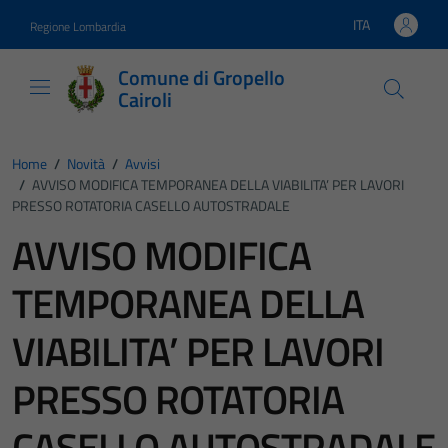
Vai ai contenuti
Vai al footer
ITA
Regione Lombardia
Lingua attiva:
Comune di Gropello
Cairoli
Home
/
Novità
/
Avvisi
/
AVVISO MODIFICA TEMPORANEA DELLA VIABILITA’ PER LAVORI
PRESSO ROTATORIA CASELLO AUTOSTRADALE
AVVISO MODIFICA
TEMPORANEA DELLA
VIABILITA’ PER LAVORI
PRESSO ROTATORIA
CASELLO AUTOSTRADALE