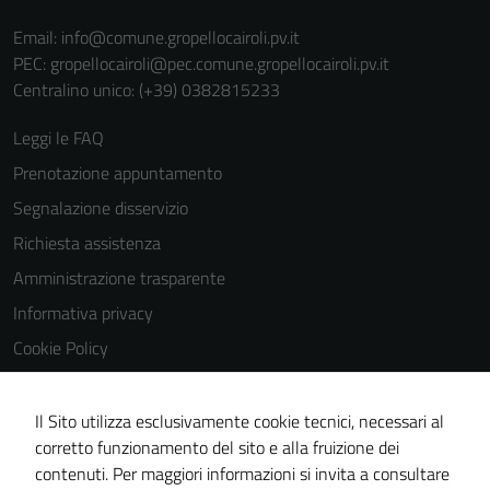
Email:
info@comune.gropellocairoli.pv.it
PEC:
gropellocairoli@pec.comune.gropellocairoli.pv.it
Centralino unico: (+39) 0382815233
Leggi le FAQ
Prenotazione appuntamento
Segnalazione disservizio
Richiesta assistenza
Amministrazione trasparente
Informativa privacy
Cookie Policy
Note legali
Dichiarazione di accessibilità
Il Sito utilizza esclusivamente cookie tecnici, necessari al
corretto funzionamento del sito e alla fruizione dei
Obiettivi di accessibilità
contenuti. Per maggiori informazioni si invita a consultare
Piano di miglioramento del sito