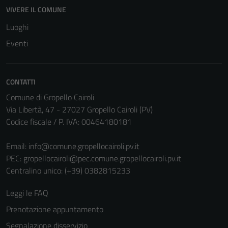
VIVERE IL COMUNE
Tecnici
Luoghi
Questi cookie
Eventi
sono necessari
per il
funzionamento
del sito e non
CONTATTI
possono
Comune di Gropello Cairoli
essere
Via Libertà, 47 - 27027 Gropello Cairoli (PV)
disabilitati.
Codice fiscale / P. IVA: 00464180181
Questi cookie
non raccolgono
Email:
info@comune.gropellocairoli.pv.it
informazioni
PEC:
gropellocairoli@pec.comune.gropellocairoli.pv.it
personali.
Centralino unico: (+39) 0382815233
Leggi le FAQ
Prenotazione appuntamento
Segnalazione disservizio