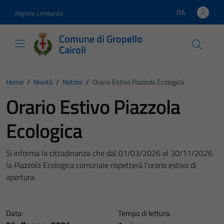
Vai ai contenuti
Vai al footer
ITA
Regione Lombardia
Lingua attiva:
Comune di Gropello
Cairoli
Home
/
Novità
/
Notizie
/
Orario Estivo Piazzola Ecologica
Orario Estivo Piazzola
Ecologica
Si informa la cittadinanza che dal 01/03/2026 al 30/11/2026
la Piazzola Ecologica comunale rispetterà l'orario estivo di
apertura:
Data:
Tempo di lettura: