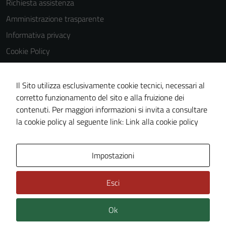
Richiesta assistenza
Amministrazione trasparente
Informativa privacy
Cookie Policy
Note legali
Dichiarazione di accessibilità
Il Sito utilizza esclusivamente cookie tecnici, necessari al
corretto funzionamento del sito e alla fruizione dei
Obiettivi di accessibilità
contenuti. Per maggiori informazioni si invita a consultare
Piano di miglioramento del sito
la cookie policy al seguente link:
Link alla cookie policy
Area Privata
Impostazioni
Esci
Ok
Credits: ©
Technical Design s.r.l.