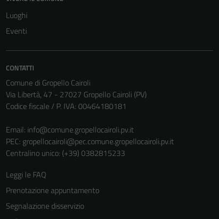
Tecnici
Luoghi
Questi cookie
Eventi
sono necessari
per il
funzionamento
CONTATTI
del sito e non
Comune di Gropello Cairoli
possono
Via Libertà, 47 - 27027 Gropello Cairoli (PV)
essere
Codice fiscale / P. IVA: 00464180181
disabilitati.
Questi cookie
Email:
info@comune.gropellocairoli.pv.it
non raccolgono
PEC:
gropellocairoli@pec.comune.gropellocairoli.pv.it
informazioni
Centralino unico: (+39) 0382815233
personali.
Leggi le FAQ
Prenotazione appuntamento
Segnalazione disservizio