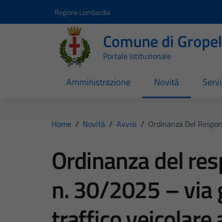
Vai ai contenuti
Vai al footer
Regione Lombardia
Comune di Gropell
Portale Istituzionale
Amministrazione
Novità
Servi
Home
/
Novità
/
Avvisi
/
Ordinanza Del Responsa
Ordinanza del res
n. 30/2025 – via g
traffico veicolare 