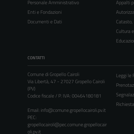
Personale Amministrativo
Appalti p
Enti e Fondazioni
Autorizza
Documenti e Dati
Catasto,
Cultura 
Educazio
CONTATTI
Comune di Gropello Cairoli
Leggi le
Via Libertà, 47 - 27027 Gropello Cairoli
Prenota
(PV)
Segnalazi
Codice fiscale / P. IVA: 00464180181
Richiest
Email:
info@comune.gropellocairoli.pv.it
PEC:
gropellocairoli@pec.comune.gropellocair
oli.pv.it