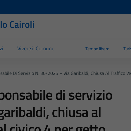
o Cairoli
zi
Vivere il Comune
Tempo libero
Tur
bile Di Servizio N. 30/2025 – Via Garibaldi, Chiusa Al Traffico Ve
ponsabile di servizio
aribaldi, chiusa al
al civico 4 per getto