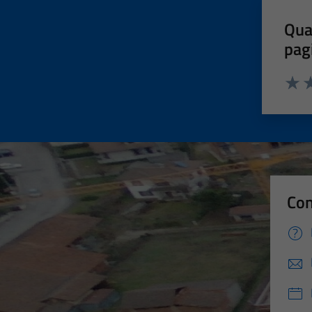
Qua
pag
Valut
Va
Con