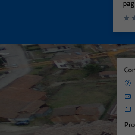
pag
Valut
Va
Con
Pro