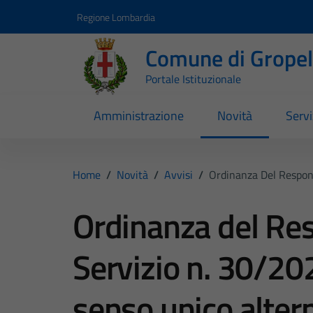
Vai ai contenuti
Vai al footer
Regione Lombardia
Comune di Gropell
Portale Istituzionale
Amministrazione
Novità
Servi
Home
/
Novità
/
Avvisi
/
Ordinanza Del Respons
Ordinanza del Res
Servizio n. 30/20
senso unico alterna