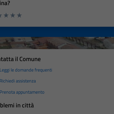
ina?
a 1 stelle su 5
luta 2 stelle su 5
Valuta 3 stelle su 5
Valuta 4 stelle su 5
Valuta 5 stelle su 5
tatta il Comune
Leggi le domande frequenti
Richiedi assistenza
Prenota appuntamento
blemi in città