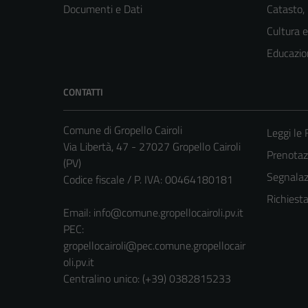
Documenti e Dati
Catasto,
Cultura 
Educazio
CONTATTI
Comune di Gropello Cairoli
Leggi le
Via Libertà, 47 - 27027 Gropello Cairoli
Prenota
(PV)
Segnalazi
Codice fiscale / P. IVA: 00464180181
Richiest
Email:
info@comune.gropellocairoli.pv.it
PEC:
gropellocairoli@pec.comune.gropellocair
oli.pv.it
Centralino unico: (+39) 0382815233