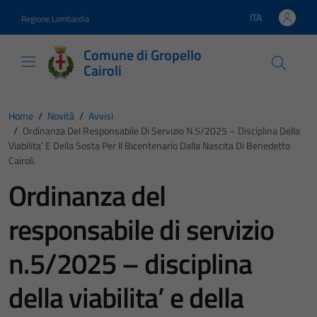
Vai ai contenuti
Vai al footer
ITA
Regione Lombardia
Lingua attiva:
Comune di Gropello
Cairoli
Home
/
Novità
/
Avvisi
/
Ordinanza Del Responsabile Di Servizio N.5/2025 – Disciplina Della
Viabilita’ E Della Sosta Per Il Bicentenario Dalla Nascita Di Benedetto
Cairoli.
Ordinanza del
responsabile di servizio
n.5/2025 – disciplina
della viabilita’ e della