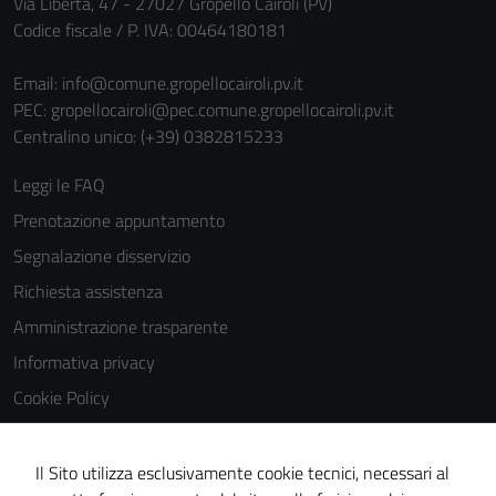
Via Libertà, 47 - 27027 Gropello Cairoli (PV)
Codice fiscale / P. IVA: 00464180181
Email:
info@comune.gropellocairoli.pv.it
PEC:
gropellocairoli@pec.comune.gropellocairoli.pv.it
Centralino unico: (+39) 0382815233
Leggi le FAQ
Prenotazione appuntamento
Segnalazione disservizio
Richiesta assistenza
Amministrazione trasparente
Informativa privacy
Cookie Policy
Note legali
Dichiarazione di accessibilità
Il Sito utilizza esclusivamente cookie tecnici, necessari al