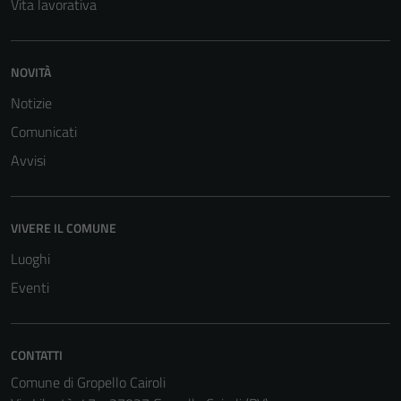
Vita lavorativa
NOVITÀ
Notizie
Comunicati
Tecnici
Avvisi
Questi cookie
sono necessari
per il
funzionamento
VIVERE IL COMUNE
del sito e non
Luoghi
possono
Eventi
essere
disabilitati.
Questi cookie
CONTATTI
non raccolgono
informazioni
Comune di Gropello Cairoli
personali.