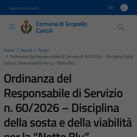
Vai ai contenuti
Vai al footer
ITA
Regione Lombardia
Lingua attiva:
Comune di Gropello
Cairoli
Home
/
Novità
/
Avvisi
/
Ordinanza Del Responsabile Di Servizio N. 60/2026 – Disciplina Della
Sosta E Della Viabilità Per La “Notte Blu”.
Ordinanza del
Responsabile di Servizio
n. 60/2026 – Disciplina
della sosta e della viabilità
per la “Notte Blu”.