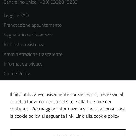
Centralino unico: (+39) 0382815233
Leggi le FAQ
Prenotazione appuntamento
Segnalazione disservizio
Richiesta assistenza
Amministrazione trasparente
Informativa privacy
Cookie Policy
Note legali
Dichiarazione di accessibilità
Il Sito utilizza esclusivamente cookie tecnici, necessari al
corretto funzionamento del sito e alla fruizione dei
Obiettivi di accessibilità
contenuti. Per maggiori informazioni si invita a consultare
Piano di miglioramento del sito
la cookie policy al seguente link:
Link alla cookie policy
Area Privata