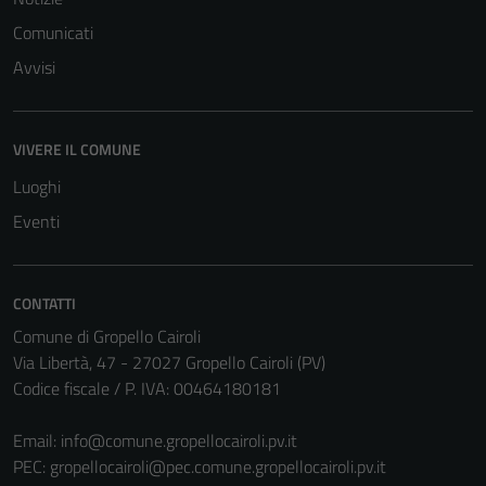
Comunicati
Avvisi
Tecnici
Questi cookie
VIVERE IL COMUNE
sono necessari
Luoghi
per il
funzionamento
Eventi
del sito e non
possono
essere
CONTATTI
disabilitati.
Comune di Gropello Cairoli
Questi cookie
Via Libertà, 47 - 27027 Gropello Cairoli (PV)
non raccolgono
Codice fiscale / P. IVA: 00464180181
informazioni
personali.
Email:
info@comune.gropellocairoli.pv.it
PEC:
gropellocairoli@pec.comune.gropellocairoli.pv.it