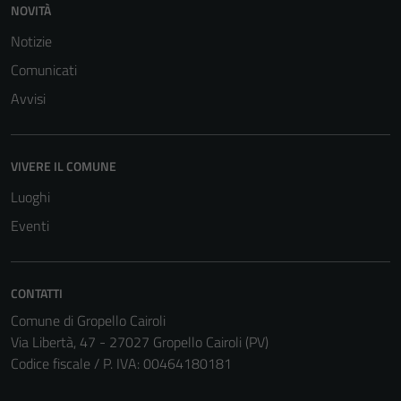
NOVITÀ
Notizie
Comunicati
Avvisi
Tecnici
Questi cookie
sono necessari
VIVERE IL COMUNE
per il
Luoghi
funzionamento
del sito e non
Eventi
possono
essere
disabilitati.
CONTATTI
Questi cookie
Comune di Gropello Cairoli
non raccolgono
Via Libertà, 47 - 27027 Gropello Cairoli (PV)
informazioni
Codice fiscale / P. IVA: 00464180181
personali.