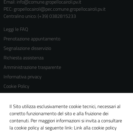
Email:
info@comune.gropellocairoli.pv.it
PEC:
gropellocairoli@pec.comune.gropellocairoli.pv.it
Centralino unico: (+39) 0382815233
Leggi le FAQ
Prenotazione appuntamento
Segnalazione disservizio
Richiesta assistenza
Amministrazione trasparente
Informativa privacy
Cookie Policy
Note legali
Dichiarazione di accessibilità
Il Sito utilizza esclusivamente cookie tecnici, necessari al
corretto funzionamento del sito e alla fruizione dei
Obiettivi di accessibilità
contenuti. Per maggiori informazioni si invita a consultare
Piano di miglioramento del sito
la cookie policy al seguente link:
Link alla cookie policy