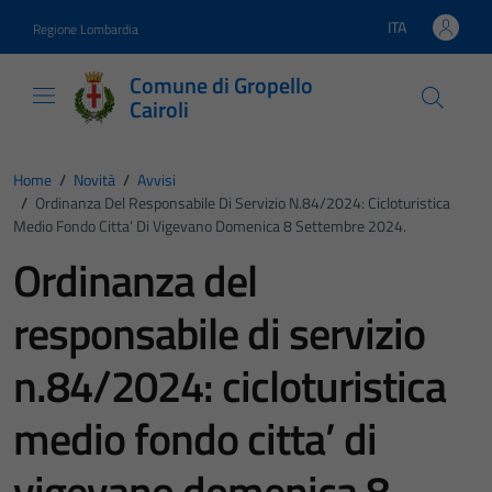
Vai ai contenuti
Vai al footer
ITA
Regione Lombardia
Lingua attiva:
Comune di Gropello
Cairoli
Home
/
Novità
/
Avvisi
/
Ordinanza Del Responsabile Di Servizio N.84/2024: Cicloturistica
Medio Fondo Citta’ Di Vigevano Domenica 8 Settembre 2024.
Ordinanza del
responsabile di servizio
n.84/2024: cicloturistica
medio fondo citta’ di
vigevano domenica 8