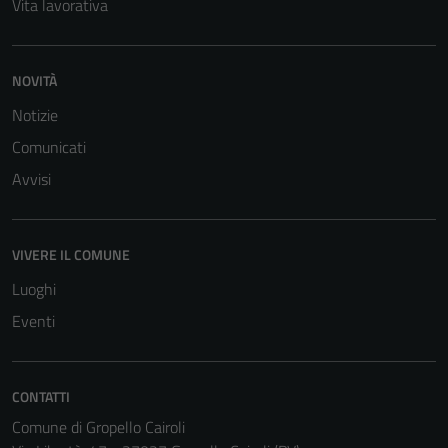
Vita lavorativa
NOVITÀ
Notizie
Comunicati
Tecnici
Avvisi
Questi cookie
sono necessari
per il
funzionamento
VIVERE IL COMUNE
del sito e non
Luoghi
possono
Eventi
essere
disabilitati.
Questi cookie
CONTATTI
non raccolgono
informazioni
Comune di Gropello Cairoli
personali.