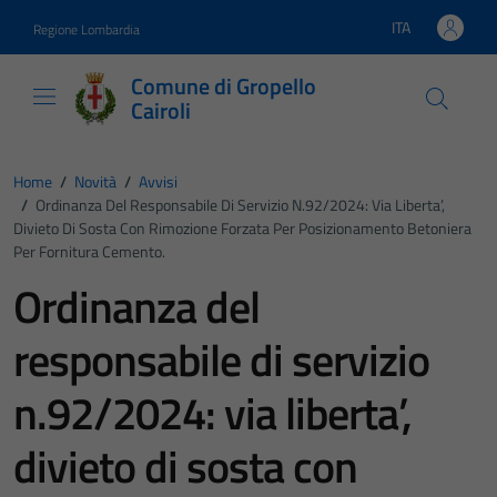
Vai ai contenuti
Vai al footer
ITA
Regione Lombardia
Lingua attiva:
Comune di Gropello
Cairoli
Home
/
Novità
/
Avvisi
/
Ordinanza Del Responsabile Di Servizio N.92/2024: Via Liberta’,
Divieto Di Sosta Con Rimozione Forzata Per Posizionamento Betoniera
Per Fornitura Cemento.
Ordinanza del
responsabile di servizio
n.92/2024: via liberta’,
divieto di sosta con