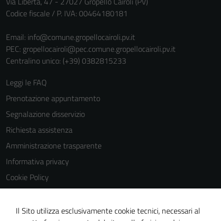
Via Libertà, 47 - 27027 Gropello Cairoli (PV)
Codice fiscale / P. IVA: 00464180181
Email:
info@comune.gropellocairoli.pv.it
PEC:
gropellocairoli@pec.comune.gropellocairoli.pv.it
Centralino unico: (+39) 0382815233
Leggi le FAQ
Prenotazione appuntamento
Segnalazione disservizio
Richiesta assistenza
Amministrazione trasparente
Informativa privacy
Cookie Policy
Note legali
Dichiarazione di accessibilità
Il Sito utilizza esclusivamente cookie tecnici, necessari al