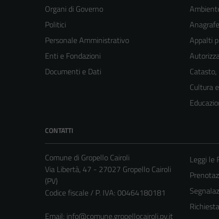
Organi di Governo
Ambient
Politici
Anagrafe 
Personale Amministrativo
Appalti p
Enti e Fondazioni
Autorizza
Documenti e Dati
Catasto,
Cultura 
Educazio
CONTATTI
Comune di Gropello Cairoli
Leggi le
Via Libertà, 47 - 27027 Gropello Cairoli
Prenota
(PV)
Segnalazi
Codice fiscale / P. IVA: 00464180181
Richiest
Email:
info@comune.gropellocairoli.pv.it