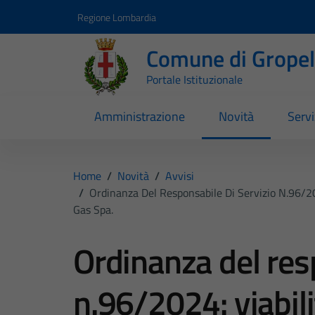
Vai ai contenuti
Vai al footer
Regione Lombardia
Comune di Gropell
Portale Istituzionale
Amministrazione
Novità
Servi
Home
/
Novità
/
Avvisi
/
Ordinanza Del Responsabile Di Servizio N.96/202
Gas Spa.
Ordinanza del res
n.96/2024: viabili