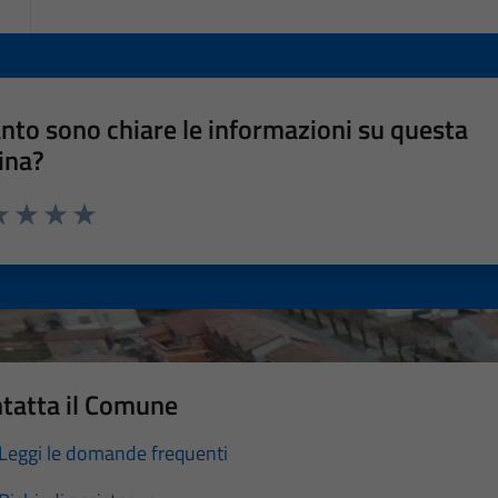
nto sono chiare le informazioni su questa
ina?
a 1 stelle su 5
luta 2 stelle su 5
Valuta 3 stelle su 5
Valuta 4 stelle su 5
Valuta 5 stelle su 5
tatta il Comune
Leggi le domande frequenti