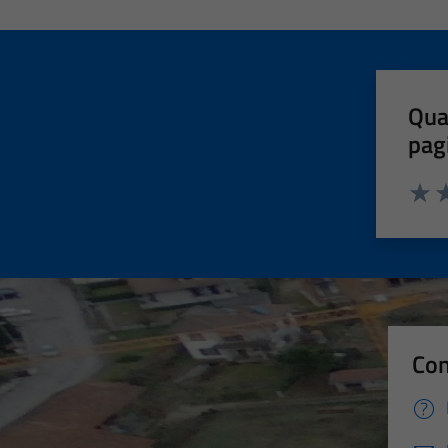
Qua
pag
Valut
Va
Con