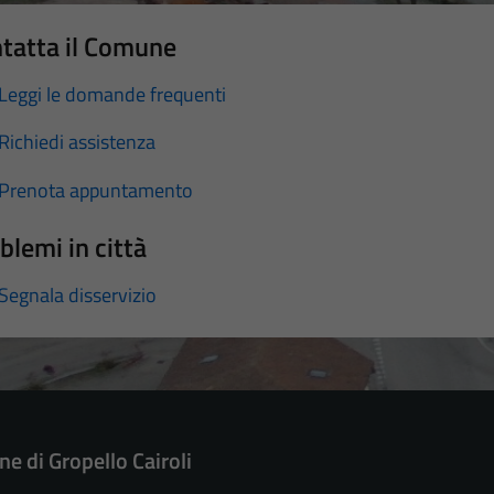
tatta il Comune
Leggi le domande frequenti
Richiedi assistenza
Prenota appuntamento
blemi in città
Segnala disservizio
e di Gropello Cairoli