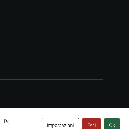
i. Per
Impostazioni
Esci
Ok