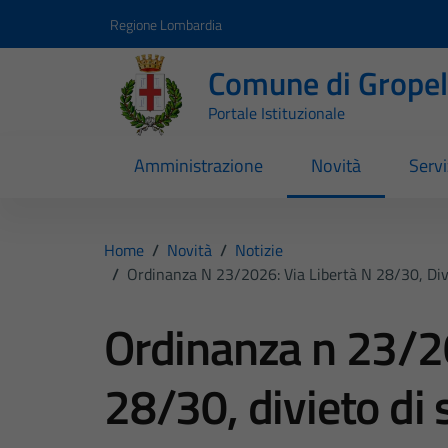
Vai ai contenuti
Vai al footer
Regione Lombardia
Comune di Gropell
Portale Istituzionale
Amministrazione
Novità
Servi
Home
/
Novità
/
Notizie
/
Ordinanza N 23/2026: Via Libertà N 28/30, Divi
Ordinanza n 23/20
28/30, divieto di