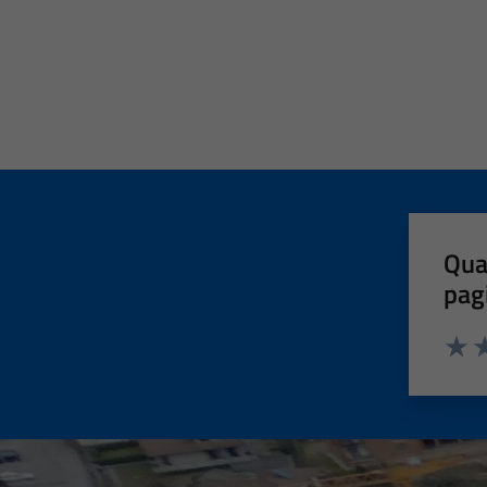
Qua
pag
Valut
Va