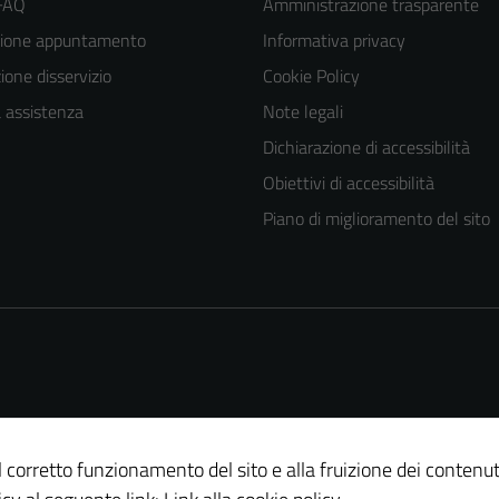
 FAQ
Amministrazione trasparente
zione appuntamento
Informativa privacy
one disservizio
Cookie Policy
a assistenza
Note legali
Dichiarazione di accessibilità
Obiettivi di accessibilità
Tecnici
Piano di miglioramento del sito
Questi cookie
sono necessari
per il
funzionamento
del sito e non
possono
essere
disabilitati.
al corretto funzionamento del sito e alla fruizione dei contenut
Questi cookie