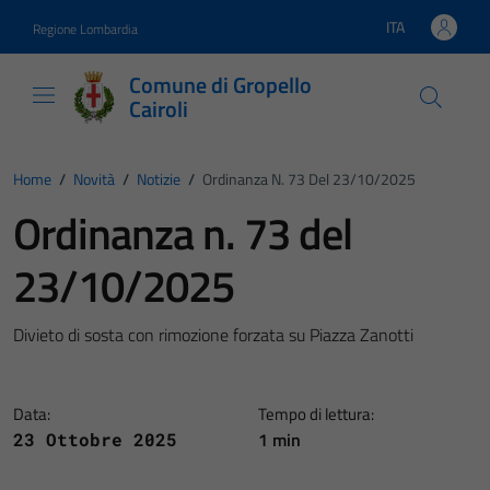
Vai ai contenuti
Vai al footer
ITA
Regione Lombardia
Lingua attiva:
Comune di Gropello
Cairoli
Home
/
Novità
/
Notizie
/
Ordinanza N. 73 Del 23/10/2025
Ordinanza n. 73 del
23/10/2025
Divieto di sosta con rimozione forzata su Piazza Zanotti
Data:
Tempo di lettura:
1 min
23 Ottobre 2025