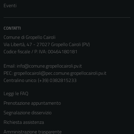
Tecnici
Eventi
Questi cookie
sono necessari
per il
CONTATTI
funzionamento
Comune di Gropello Cairoli
del sito e non
Via Libertà, 47 - 27027 Gropello Cairoli (PV)
possono
Codice fiscale / P. IVA: 00464180181
essere
disabilitati.
Email:
info@comune.gropellocairoli.pv.it
Questi cookie
PEC:
gropellocairoli@pec.comune.gropellocairoli.pv.it
non raccolgono
Centralino unico: (+39) 0382815233
informazioni
personali.
Leggi le FAQ
Prenotazione appuntamento
Segnalazione disservizio
Richiesta assistenza
Amministrazione trasparente