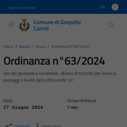
Vai ai contenuti
Vai al footer
ITA
Regione Lombardia
Lingua attiva:
Comune di Gropello
Cairoli
Home
/
Novità
/
Avvisi
/
Ordinanza N°63/2024
Ordinanza n°63/2024
Via san giuseppe e via birolsa , divieto di transito per lavori ai
passaggi a livello della ditta unifer srl
Data:
Tempo di lettura:
1 min
27 Giugno 2024
Condividi
Vedi azioni