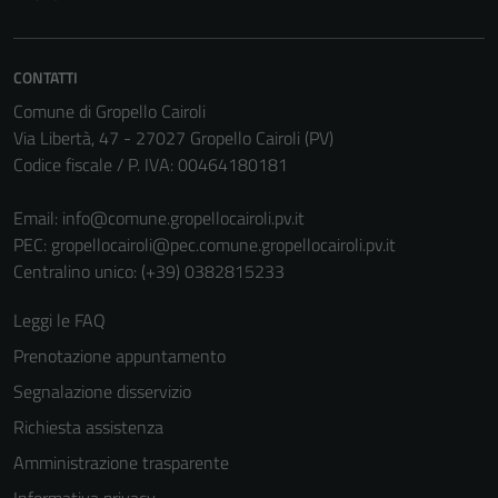
Questi cookie
sono necessari
per il
CONTATTI
funzionamento
Comune di Gropello Cairoli
del sito e non
Via Libertà, 47 - 27027 Gropello Cairoli (PV)
possono
Codice fiscale / P. IVA: 00464180181
essere
disabilitati.
Email:
info@comune.gropellocairoli.pv.it
Questi cookie
PEC:
gropellocairoli@pec.comune.gropellocairoli.pv.it
non raccolgono
Centralino unico: (+39) 0382815233
informazioni
personali.
Leggi le FAQ
Prenotazione appuntamento
Segnalazione disservizio
Richiesta assistenza
Amministrazione trasparente
Informativa privacy