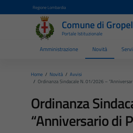
Vai ai contenuti
Vai al footer
Regione Lombardia
Comune di Gropell
Portale Istituzionale
Amministrazione
Novità
Servi
Home
/
Novità
/
Avvisi
/
Ordinanza Sindacale N. 01/2026 – “Anniversari
Ordinanza Sindac
“Anniversario di 