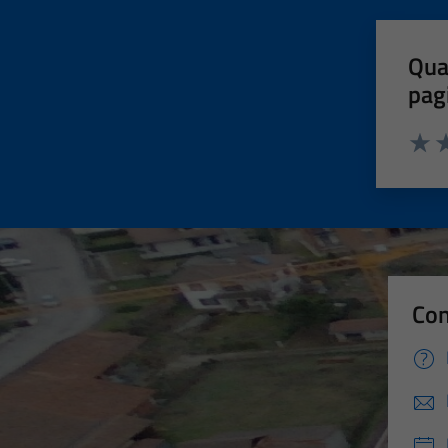
Qua
pag
Valut
Va
Con