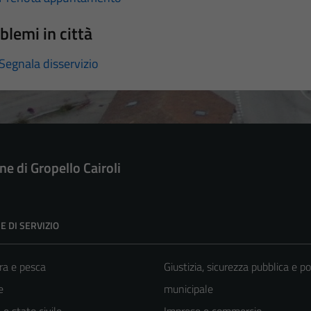
blemi in città
Segnala disservizio
e di Gropello Cairoli
E DI SERVIZIO
ra e pesca
Giustizia, sicurezza pubblica e po
e
municipale