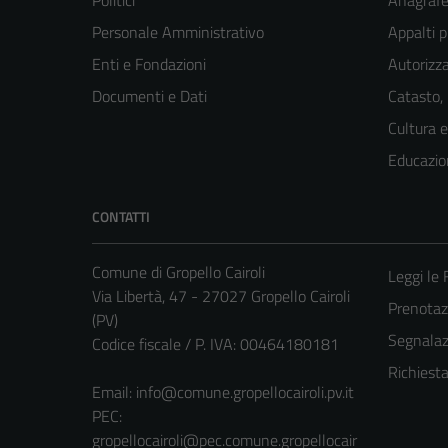
Politici
Anagrafe 
Personale Amministrativo
Appalti p
Enti e Fondazioni
Autorizza
Documenti e Dati
Catasto,
Cultura 
Educazio
CONTATTI
Comune di Gropello Cairoli
Leggi le
Via Libertà, 47 - 27027 Gropello Cairoli
Prenota
(PV)
Segnalazi
Codice fiscale / P. IVA: 00464180181
Richiest
Email:
info@comune.gropellocairoli.pv.it
PEC:
gropellocairoli@pec.comune.gropellocair