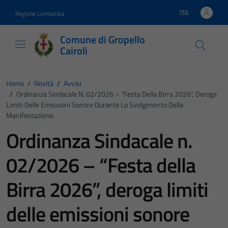
Vai ai contenuti
Vai al footer
ITA
Regione Lombardia
Lingua attiva:
Comune di Gropello
Cairoli
Home
/
Novità
/
Avvisi
/
Ordinanza Sindacale N. 02/2026 – “Festa Della Birra 2026”, Deroga
Limiti Delle Emissioni Sonore Durante Lo Svolgimento Della
Manifestazione.
Ordinanza Sindacale n.
02/2026 – “Festa della
Birra 2026”, deroga limiti
delle emissioni sonore