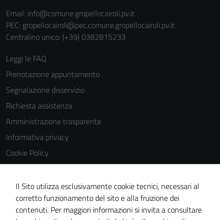
Email:
info@comune.gropellocairoli.pv.it
PEC:
gropellocairoli@pec.comune.gropellocairoli.pv.it
Centralino unico: (+39) 0382815233
Leggi le FAQ
Prenotazione appuntamento
Segnalazione disservizio
Richiesta assistenza
Amministrazione trasparente
Informativa privacy
Cookie Policy
Note legali
Dichiarazione di accessibilità
Il Sito utilizza esclusivamente cookie tecnici, necessari al
corretto funzionamento del sito e alla fruizione dei
Obiettivi di accessibilità
contenuti. Per maggiori informazioni si invita a consultare
Piano di miglioramento del sito