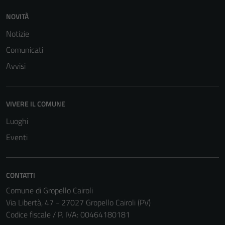
NOVITÀ
Notizie
Comunicati
Avvisi
Tecnici
Questi cookie
sono necessari
per il
VIVERE IL COMUNE
funzionamento
Luoghi
del sito e non
Eventi
possono
essere
disabilitati.
CONTATTI
Questi cookie
non raccolgono
Comune di Gropello Cairoli
informazioni
Via Libertà, 47 - 27027 Gropello Cairoli (PV)
personali.
Codice fiscale / P. IVA: 00464180181