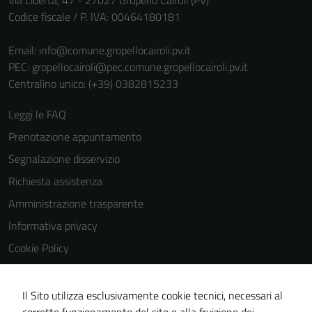
Via Libertà, 47 - 27027 Gropello Cairoli (PV)
per il
Codice fiscale / P. IVA: 00464180181
funzionamento
del sito e non
Email:
info@comune.gropellocairoli.pv.it
possono
PEC:
gropellocairoli@pec.comune.gropellocairoli.pv.it
essere
Centralino unico: (+39) 0382815233
disabilitati.
Questi cookie
Leggi le FAQ
non raccolgono
Prenotazione appuntamento
informazioni
personali.
Segnalazione disservizio
Richiesta assistenza
Amministrazione trasparente
Informativa privacy
Cookie Policy
Note legali
Dichiarazione di accessibilità
Il Sito utilizza esclusivamente cookie tecnici, necessari al