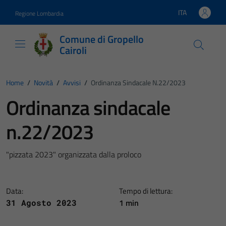
Vai ai contenuti
Vai al footer
ITA
Regione Lombardia
Lingua attiva:
Comune di Gropello
Cairoli
Home
/
Novità
/
Avvisi
/
Ordinanza Sindacale N.22/2023
Ordinanza sindacale
n.22/2023
"pizzata 2023" organizzata dalla proloco
Data:
Tempo di lettura:
1 min
31 Agosto 2023