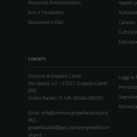
Personale Amministrativo
Appalti p
Enti e Fondazioni
Autorizza
Documenti e Dati
Catasto,
Cultura 
Educazio
CONTATTI
Comune di Gropello Cairoli
Leggi le
Via Libertà, 47 - 27027 Gropello Cairoli
Prenota
(PV)
Segnalazi
Codice fiscale / P. IVA: 00464180181
Richiest
Email:
info@comune.gropellocairoli.pv.it
PEC:
gropellocairoli@pec.comune.gropellocair
oli.pv.it