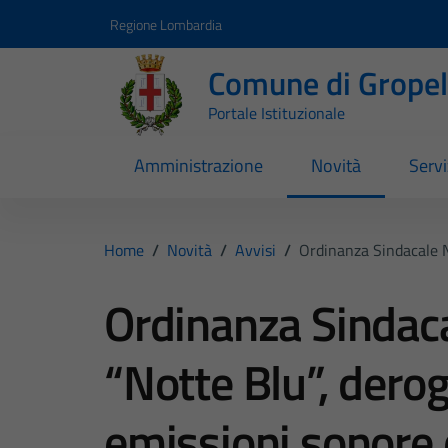
Vai ai contenuti
Vai al footer
Regione Lombardia
Comune di Gropell
Portale Istituzionale
Amministrazione
Novità
Servi
Home
/
Novità
/
Avvisi
/
Ordinanza Sindacale N
Ordinanza Sindac
“Notte Blu”, deroga
emissioni sonore 