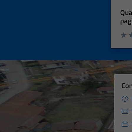
Qua
pag
Valut
Va
Con