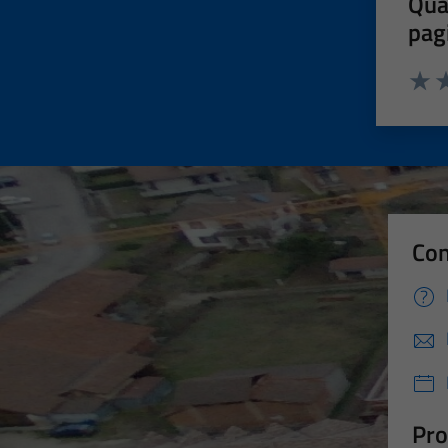
Qua
pag
Valut
Va
Con
Pro