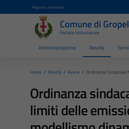
Vai ai contenuti
Vai al footer
Regione Lombardia
Comune di Gropell
Portale Istituzionale
Amministrazione
Novità
Servi
Home
/
Novità
/
Avvisi
/
Ordinanza Sindacale 
Ordinanza sindac
limiti delle emiss
modellismo dina