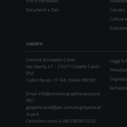
Enti e Fondazioni
Autorizza
Documenti e Dati
Catasto,
Cultura 
Educazio
CONTATTI
Comune di Gropello Cairoli
Leggi le
Via Libertà, 47 - 27027 Gropello Cairoli
Prenota
(PV)
Segnalazi
Codice fiscale / P. IVA: 00464180181
Richiest
Email:
info@comune.gropellocairoli.pv.it
PEC:
gropellocairoli@pec.comune.gropellocair
oli.pv.it
Centralino unico: (+39) 0382815233