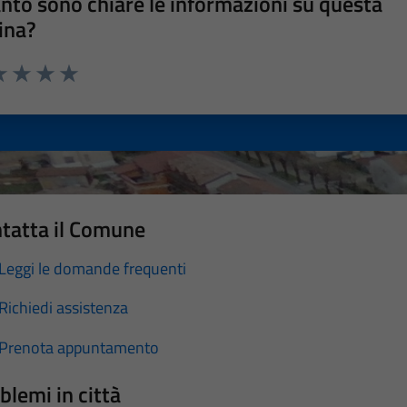
nto sono chiare le informazioni su questa
ina?
a 1 stelle su 5
luta 2 stelle su 5
Valuta 3 stelle su 5
Valuta 4 stelle su 5
Valuta 5 stelle su 5
tatta il Comune
Leggi le domande frequenti
Richiedi assistenza
Prenota appuntamento
blemi in città