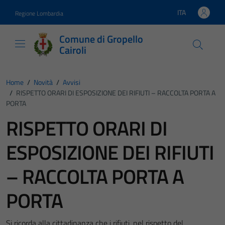
Vai ai contenuti
Vai al footer
ITA
Regione Lombardia
Lingua attiva:
Comune di Gropello
Cairoli
Home
/
Novità
/
Avvisi
/
RISPETTO ORARI DI ESPOSIZIONE DEI RIFIUTI – RACCOLTA PORTA A
PORTA
RISPETTO ORARI DI
ESPOSIZIONE DEI RIFIUTI
– RACCOLTA PORTA A
PORTA
Si ricorda alla cittadinanza che i rifiuti, nel rispetto del