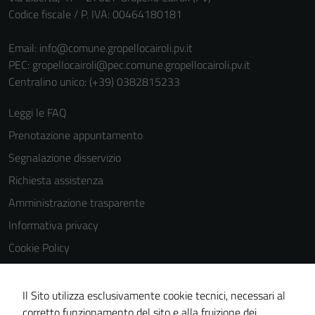
Codice fiscale / P. IVA: 00464180181
Email:
info@comune.gropellocairoli.pv.it
PEC:
gropellocairoli@pec.comune.gropellocairoli.pv.it
Centralino unico: (+39) 0382815233
Leggi le FAQ
Prenotazione appuntamento
Segnalazione disservizio
Richiesta assistenza
Amministrazione trasparente
Informativa privacy
Cookie Policy
Note legali
Dichiarazione di accessibilità
Il Sito utilizza esclusivamente cookie tecnici, necessari al
corretto funzionamento del sito e alla fruizione dei