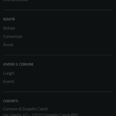
NOVITÀ
Notizie
Comunicati
Tecnici
Avvisi
Questi cookie
sono necessari
per il
VIVERE IL COMUNE
funzionamento
del sito e non
Luoghi
possono
Eventi
essere
disabilitati.
Questi cookie
CONTATTI
non raccolgono
Comune di Gropello Cairoli
informazioni
Via Libertà, 47 - 27027 Gropello Cairoli (PV)
personali.