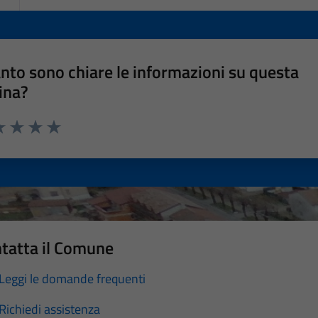
nto sono chiare le informazioni su questa
ina?
a 1 stelle su 5
luta 2 stelle su 5
Valuta 3 stelle su 5
Valuta 4 stelle su 5
Valuta 5 stelle su 5
tatta il Comune
Leggi le domande frequenti
Richiedi assistenza