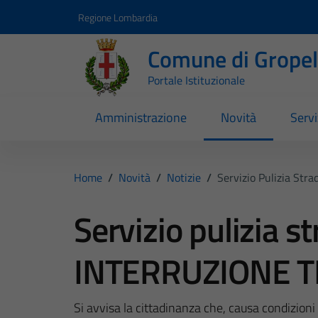
Vai ai contenuti
Vai al footer
Regione Lombardia
Comune di Gropell
Portale Istituzionale
Amministrazione
Novità
Servi
Home
/
Novità
/
Notizie
/
Servizio Pulizia S
Servizio pulizia s
INTERRUZIONE 
Si avvisa la cittadinanza che, causa condizioni 