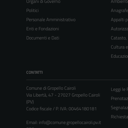
Organi di Governo
Ambient
Politici
Anagrafe 
Personale Amministrativo
Appalti p
Enti e Fondazioni
Autorizza
Documenti e Dati
Catasto,
Cultura 
Educazio
CONTATTI
Comune di Gropello Cairoli
Leggi le
Via Libertà, 47 - 27027 Gropello Cairoli
Prenota
(PV)
Segnalazi
Codice fiscale / P. IVA: 00464180181
Richiest
Email:
info@comune.gropellocairoli.pv.it