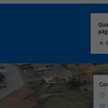
Qua
pag
Valut
Va
Con