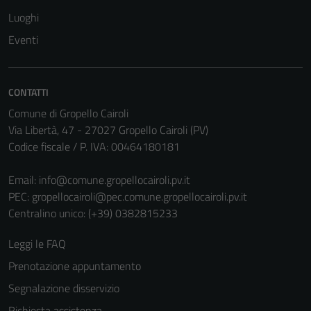
Questi cookie
Luoghi
non raccolgono
Eventi
informazioni
personali.
CONTATTI
Comune di Gropello Cairoli
Via Libertà, 47 - 27027 Gropello Cairoli (PV)
Codice fiscale / P. IVA: 00464180181
Email:
info@comune.gropellocairoli.pv.it
PEC:
gropellocairoli@pec.comune.gropellocairoli.pv.it
Centralino unico: (+39) 0382815233
Leggi le FAQ
Prenotazione appuntamento
Segnalazione disservizio
Richiesta assistenza