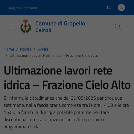
Vai ai contenuti
Vai al footer
ITA
Regione Lombardia
Lingua attiva:
Comune di Gropello
Cairoli
Home
/
Novità
/
Avvisi
/
Ultimazione Lavori Rete Idrica – Frazione Cielo Alto
Ultimazione lavori rete
idrica – Frazione Cielo Alto
Si informa la cittadinanza che dal 29/05/2026 per circa due
settimane, nella fascia oraria compresa tra le ore 14:00 e le ore
15:00 la fornitura di acqua potabile potrebbe risultare
discontinua in tutta la frazione Cielo Alto per lavori
programmati sulla