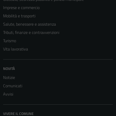
Imprese e commercio
Mobilità e trasporti
Salute, benessere e assistenza
Tributi, finanze e contravvenzioni
Turismo
Vita lavorativa
Tecnici
NOVITÀ
Questi cookie
Notizie
sono necessari
per il
Comunicati
funzionamento
Avvisi
del sito e non
possono
essere
VIVERE IL COMUNE
disabilitati.