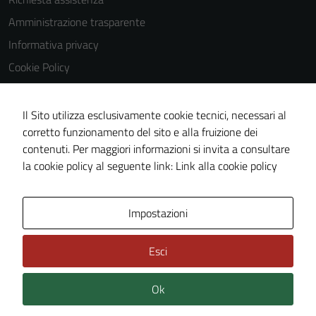
Amministrazione trasparente
Informativa privacy
Cookie Policy
Note legali
Dichiarazione di accessibilità
Il Sito utilizza esclusivamente cookie tecnici, necessari al
corretto funzionamento del sito e alla fruizione dei
Obiettivi di accessibilità
contenuti. Per maggiori informazioni si invita a consultare
Piano di miglioramento del sito
la cookie policy al seguente link:
Link alla cookie policy
Area Privata
Impostazioni
Esci
Ok
Credits: ©
Technical Design s.r.l.