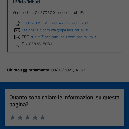
Ufficio Tributi
Via Libertà, 47 - 27027 Gropello Cairoli (PV)
0382 - 815165 / - 814272 / - 815233
ragioneria@comune.gropellocairoli.pv.it
PEC:
tributi@pec.comune.gropellocairoli.pv.it
Fax: 0382815031
Ultimo aggiornamento:
03/09/2025, 14:57
Quanto sono chiare le informazioni su questa
pagina?
Valuta 1 stelle su 5
Valuta 2 stelle su 5
Valuta 3 stelle su 5
Valuta 4 stelle su 5
Valuta 5 stelle su 5