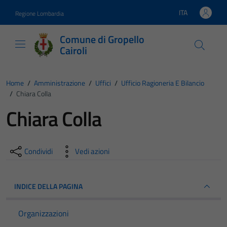
Vai ai contenuti
Vai al footer
ITA
Regione Lombardia
Lingua attiva:
Comune di Gropello
Cairoli
Home
/
Amministrazione
/
Uffici
/
Ufficio Ragioneria E Bilancio
/
Chiara Colla
Chiara Colla
Condividi
Vedi azioni
INDICE DELLA PAGINA
Organizzazioni