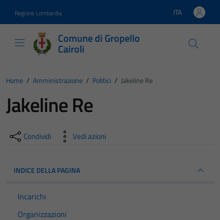
Vai ai contenuti
Vai al footer
ITA
Regione Lombardia
Lingua attiva:
Comune di Gropello
Cairoli
Home
/
Amministrazione
/
Politici
/
Jakeline Re
Jakeline Re
Condividi
Vedi azioni
INDICE DELLA PAGINA
Incarichi
Organizzazioni