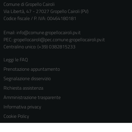
Comune di Gropello Cairoli
personali.
Via Libertà, 47 - 27027 Gropello Cairoli (PV)
Codice fiscale / P. IVA: 00464180181
Email:
info@comune.gropellocairoli.pv.it
PEC:
gropellocairoli@pec.comune.gropellocairoli.pv.it
Centralino unico: (+39) 0382815233
Leggi le FAQ
Prenotazione appuntamento
Segnalazione disservizio
Richiesta assistenza
Amministrazione trasparente
Informativa privacy
Cookie Policy
Note legali