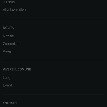
Turismo
Vita lavorativa
NOVITÀ
Notizie
Tecnici
Comunicati
Questi cookie
Avvisi
sono necessari
per il
funzionamento
VIVERE IL COMUNE
del sito e non
possono
Luoghi
essere
Eventi
disabilitati.
Questi cookie
non raccolgono
CONTATTI
informazioni