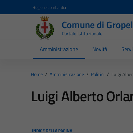
Vai ai contenuti
Vai al footer
Regione Lombardia
Comune di Gropell
Portale Istituzionale
Amministrazione
Novità
Servi
Home
/
Amministrazione
/
Politici
/
Luigi Albe
Luigi Alberto Orla
INDICE DELLA PAGINA