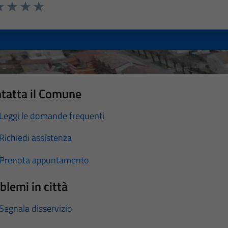
a 1 stelle su 5
luta 2 stelle su 5
Valuta 3 stelle su 5
Valuta 4 stelle su 5
Valuta 5 stelle su 5
tatta il Comune
Leggi le domande frequenti
Richiedi assistenza
Prenota appuntamento
blemi in città
Segnala disservizio