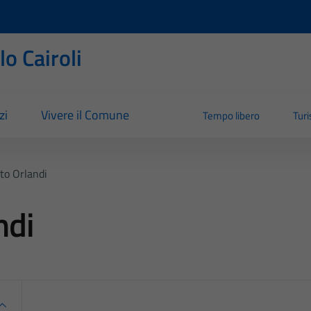
o Cairoli
zi
Vivere il Comune
Tempo libero
Tur
rto Orlandi
ndi