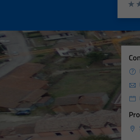
Valut
Va
Con
Pro