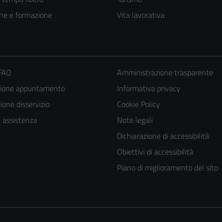
ne e formazione
Vita lavorativa
 FAQ
Amministrazione trasparente
zione appuntamento
Informativa privacy
one disservizio
Cookie Policy
a assistenza
Note legali
Tecnici
Dichiarazione di accessibilità
Questi cookie
Obiettivi di accessibilità
sono necessari
Piano di miglioramento del sito
per il
funzionamento
del sito e non
possono