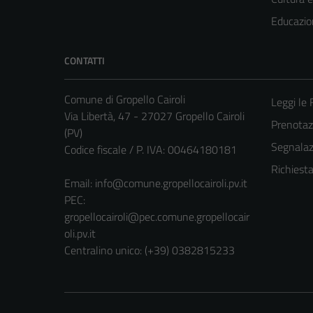
Educazio
CONTATTI
Comune di Gropello Cairoli
Leggi le
Via Libertà, 47 - 27027 Gropello Cairoli
Prenota
(PV)
Segnalazi
Codice fiscale / P. IVA: 00464180181
Richiest
Email:
info@comune.gropellocairoli.pv.it
PEC:
gropellocairoli@pec.comune.gropellocair
oli.pv.it
Centralino unico: (+39) 0382815233