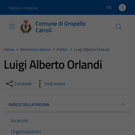
Vai ai contenuti
Vai al footer
ITA
Regione Lombardia
Lingua attiva:
Comune di Gropello
Cairoli
Home
/
Amministrazione
/
Politici
/
Luigi Alberto Orlandi
Luigi Alberto Orlandi
Condividi
Vedi azioni
INDICE DELLA PAGINA
Incarichi
Organizzazioni