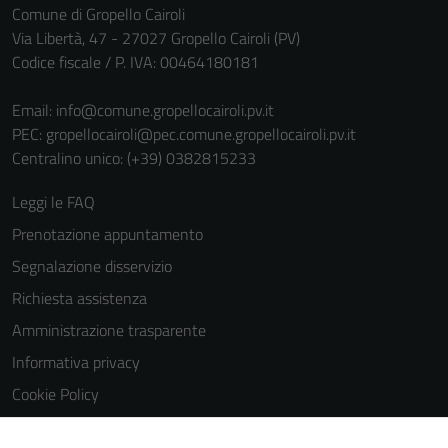
Comune di Gropello Cairoli
personali.
Via Libertà, 47 - 27027 Gropello Cairoli (PV)
Codice fiscale / P. IVA: 00464180181
Email:
info@comune.gropellocairoli.pv.it
PEC:
gropellocairoli@pec.comune.gropellocairoli.pv.it
Centralino unico: (+39) 0382815233
Leggi le FAQ
Prenotazione appuntamento
Segnalazione disservizio
Richiesta assistenza
Amministrazione trasparente
Informativa privacy
Cookie Policy
Note legali