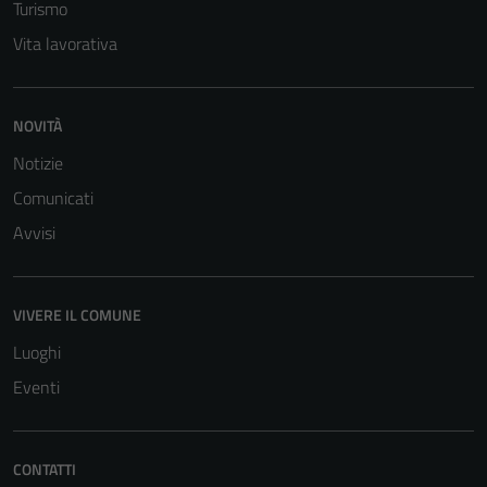
Turismo
Vita lavorativa
NOVITÀ
Notizie
Tecnici
Comunicati
Questi cookie
Avvisi
sono necessari
per il
funzionamento
VIVERE IL COMUNE
del sito e non
possono
Luoghi
essere
Eventi
disabilitati.
Questi cookie
non raccolgono
CONTATTI
informazioni