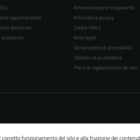
 FAQ
Amministrazione trasparente
zione appuntamento
Informativa privacy
one disservizio
Cookie Policy
a assistenza
Note legali
Dichiarazione di accessibilità
Obiettivi di accessibilità
Piano di miglioramento del sito
al corretto funzionamento del sito e alla fruizione dei contenut