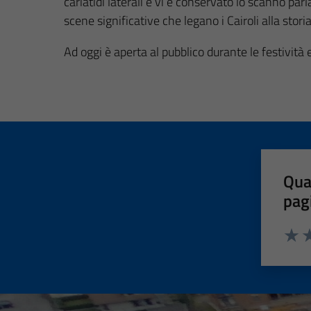
cariatidi laterali e vi è conservato lo scanno pa
scene significative che legano i Cairoli alla stori
Ad oggi è aperta al pubblico durante le festività 
Qua
pag
Valut
Va