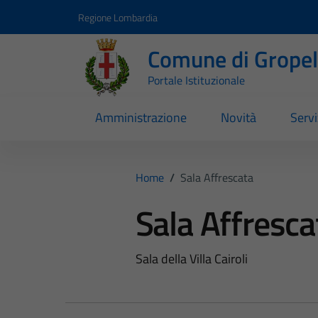
Vai ai contenuti
Vai al footer
Regione Lombardia
Comune di Gropell
Portale Istituzionale
Amministrazione
Novità
Servi
Home
/
Sala Affrescata
Sala Affresca
Sala della Villa Cairoli