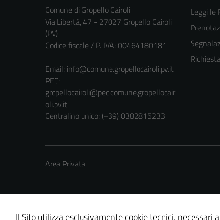
Comune di Gropello Cairoli
Leggi le
Via Libertà, 47 - 27027 Gropello Cairoli
Prenota
(PV)
Segnalazi
Codice fiscale / P. IVA: 00464180181
Richiest
Email:
info@comune.gropellocairoli.pv.it
PEC:
gropellocairoli@pec.comune.gropellocair
oli.pv.it
Centralino unico: (+39) 0382815233
Area Privata
Il Sito utilizza esclusivamente cookie tecnici, necessari 