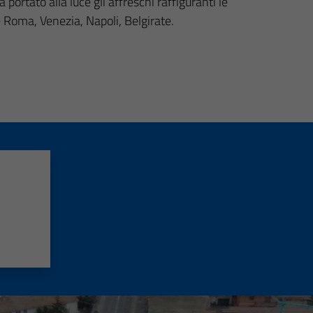
 portato alla luce gli affreschi raffiguranti le
me Roma, Venezia, Napoli, Belgirate.