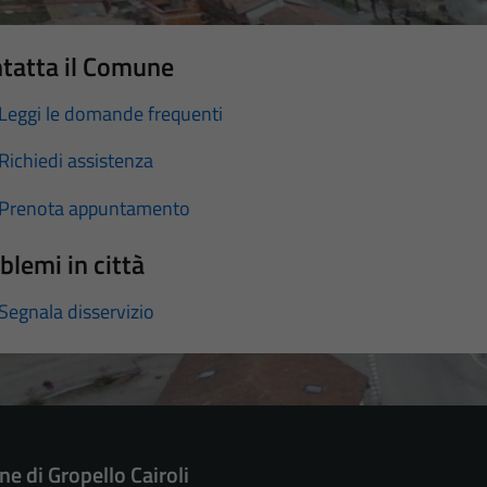
tatta il Comune
Leggi le domande frequenti
Richiedi assistenza
Prenota appuntamento
blemi in città
Segnala disservizio
e di Gropello Cairoli