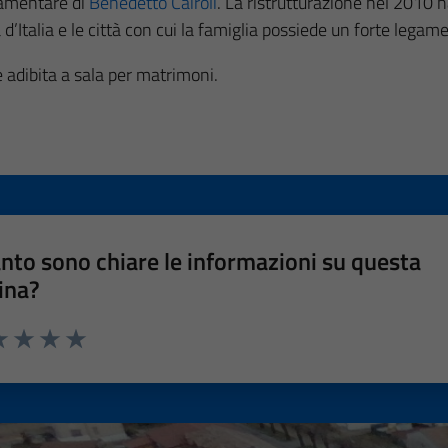
rlamentare di
Benedetto Cairoli
. La ristrutturazione nel 2010 ha
a d’Italia e le città con cui la famiglia possiede un forte lega
e adibita a sala per matrimoni.
nto sono chiare le informazioni su questa
ina?
a 1 stelle su 5
luta 2 stelle su 5
Valuta 3 stelle su 5
Valuta 4 stelle su 5
Valuta 5 stelle su 5