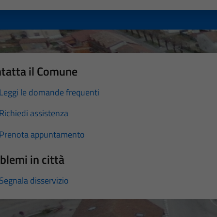
a 1 stelle su 5
luta 2 stelle su 5
Valuta 3 stelle su 5
Valuta 4 stelle su 5
Valuta 5 stelle su 5
tatta il Comune
Leggi le domande frequenti
Richiedi assistenza
Prenota appuntamento
blemi in città
Segnala disservizio