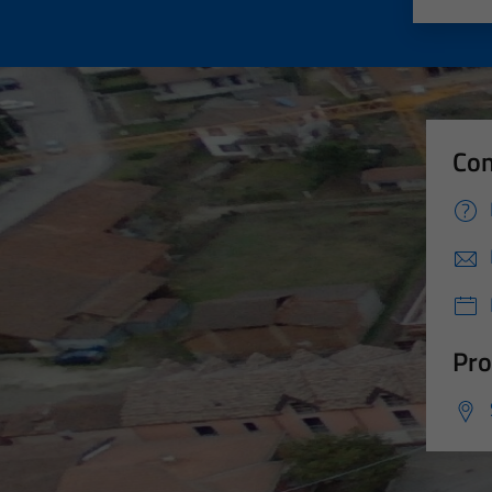
Valut
Va
Con
Pro