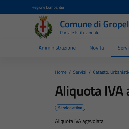
Vai ai contenuti
Vai al footer
Regione Lombardia
Comune di Gropell
Portale Istituzionale
Amministrazione
Novità
Servi
Home
/
Servizi
/
Catasto, Urbanist
Aliquota IVA
Servizio attivo
Aliquota IVA agevolata