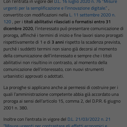
Con l’entrata in vigore del
D.L. 16 luglio 2020 n. 76 “Misure
urgenti per la semplificazione e l’innovazione digitale.”
,
convertito con modificazioni nella
L. 11 settembre 2020 n.
120
, per i
titoli abilitativi rilasciati o formatisi entro 31
dicembre 2020
, l’interessato può presentare comunicazione di
proroga, affinché i termini di inizio e fine lavori siano prorogati
rispettivamente di 1 e di
3 anni
rispetto la scadenza prevista,
purché i suddetti termini non siano già decorsi al momento
della comunicazione dell’interessato e sempre che i titoli
abilitativi non risultino in contrasto, al momento della
comunicazione dell’interessato, con nuovi strumenti
urbanistici approvati o adottati.
La proroghe si applicano anche ai permessi di costruire per i
quali l’amministrazione competente abbia già accordato una
proroga ai sensi dell’articolo 15, comma 2, del D.P.R. 6 giugno
2001 n. 380.
Inoltre con l’entrata in vigore del
D.L. 21/03/2022 n. 21
“Misure urgenti per contrastare gli effetti economici e