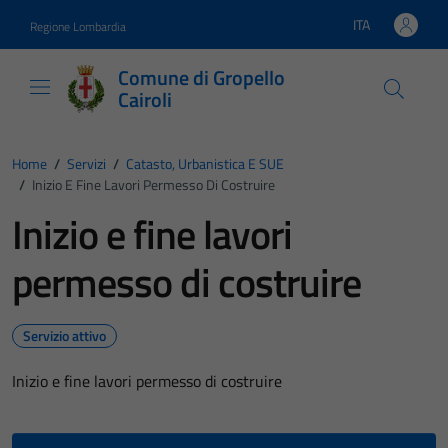
Vai ai contenuti
Vai al footer
ITA
Regione Lombardia
Lingua attiva:
Comune di Gropello
Cairoli
Home
/
Servizi
/
Catasto, Urbanistica E SUE
/
Inizio E Fine Lavori Permesso Di Costruire
Inizio e fine lavori
permesso di costruire
Servizio attivo
Inizio e fine lavori permesso di costruire