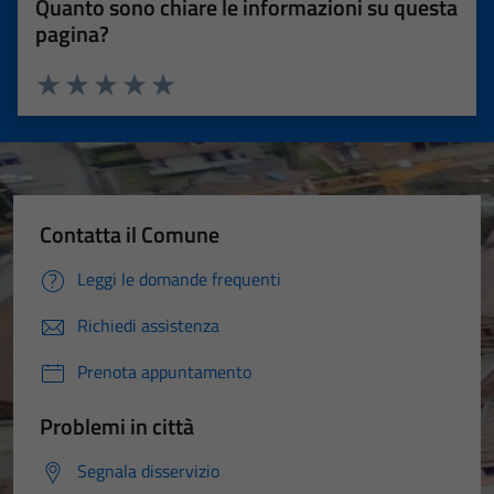
Quanto sono chiare le informazioni su questa
pagina?
Valuta 1 stelle su 5
Valuta 2 stelle su 5
Valuta 3 stelle su 5
Valuta 4 stelle su 5
Valuta 5 stelle su 5
Tecnici
Contatta il Comune
Questi cookie
Leggi le domande frequenti
sono necessari
per il
Richiedi assistenza
funzionamento
del sito e non
Prenota appuntamento
possono
essere
Problemi in città
disabilitati.
Questi cookie
Segnala disservizio
non raccolgono