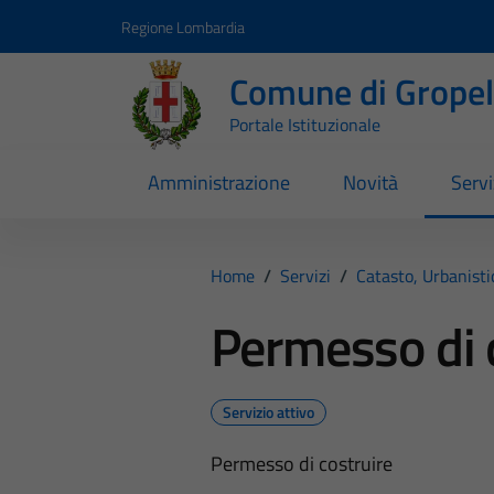
Vai ai contenuti
Vai al footer
Regione Lombardia
Comune di Gropell
Portale Istituzionale
Amministrazione
Novità
Servi
Home
/
Servizi
/
Catasto, Urbanist
Permesso di 
Servizio attivo
Permesso di costruire