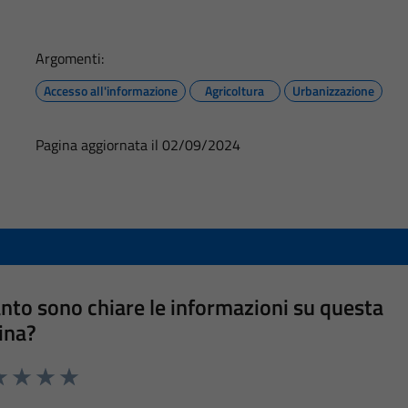
Argomenti:
Accesso all'informazione
Agricoltura
Urbanizzazione
Pagina aggiornata il 02/09/2024
nto sono chiare le informazioni su questa
ina?
a 1 stelle su 5
luta 2 stelle su 5
Valuta 3 stelle su 5
Valuta 4 stelle su 5
Valuta 5 stelle su 5