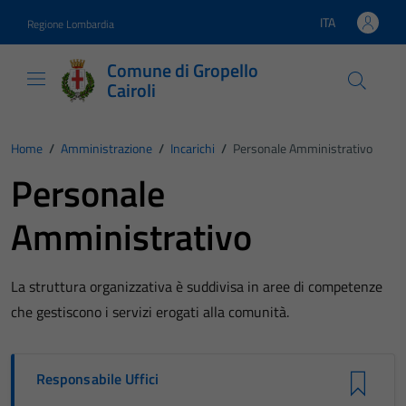
Vai ai contenuti
Vai al footer
ITA
Regione Lombardia
Lingua attiva:
Comune di Gropello
Cairoli
Home
/
Amministrazione
/
Incarichi
/
Personale Amministrativo
Personale
Amministrativo
La struttura organizzativa è suddivisa in aree di competenze
che gestiscono i servizi erogati alla comunità.
Responsabile Uffici