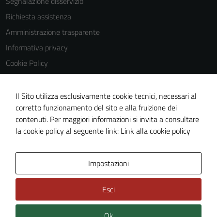
Segnalazione disservizio
Richiesta assistenza
Tecnici
Amministrazione trasparente
Questi cookie
sono necessari
Informativa privacy
per il
Cookie Policy
funzionamento
Note legali
del sito e non
possono
Dichiarazione di accessibilità
Il Sito utilizza esclusivamente cookie tecnici, necessari al
essere
corretto funzionamento del sito e alla fruizione dei
Obiettivi di accessibilità
disabilitati.
contenuti. Per maggiori informazioni si invita a consultare
Piano di miglioramento del sito
Questi cookie
la cookie policy al seguente link:
Link alla cookie policy
non raccolgono
informazioni
personali.
Area Privata
Impostazioni
Esci
Ok
Credits: ©
Technical Design s.r.l.