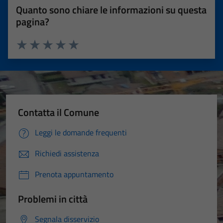
Questi cookie
Quanto sono chiare le informazioni su questa
sono necessari
pagina?
per il
funzionamento
del sito e non
Valuta 1 stelle su 5
Valuta 2 stelle su 5
Valuta 3 stelle su 5
Valuta 4 stelle su 5
Valuta 5 stelle su 5
possono
essere
disabilitati.
Questi cookie
Contatta il Comune
non raccolgono
informazioni
Leggi le domande frequenti
personali.
Richiedi assistenza
Prenota appuntamento
Problemi in città
Segnala disservizio