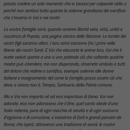
potuto credere un solo momento che io tacessi per colpevole oblio o
perché non sentissi tutta quanta la solenne grandezza del sacrificio
che s’incarna in Voi e nei nostri
La vostra famiglia sarà, quando avremo libertà vera, virtù, unità e
coscienza di Popolo, una pagina storica della Nazione. Le tombe dei
vostri figli saranno altari. I loro nomi staranno fra i primi nella
litania dei nostri Santi. E Voi che educaste le anime loro, Voi che li
avete veduti sparire a uno a uno patendo ciò che soltanto qualche
madre può intendere, ma non disperando, rimarrete simbolo a tutti
del dolore che redime e santifica, esempio solenne alle donne
italiane e insegnamento del come la famiglia possa essere ciò che
deve, e sinora non è, Tempio, Santuario della Patria comune.
Ma a Voi non importa né ad essi importava di fama. Voi non
adorate, essi non adoravano che il fine, quel santo ideale d’una
Italia redenta, pura di ogni macchia di servitù e di ogni sozzurra
d’egoismo e di corruzione, e iniziatrice di forti e grandi pensieri da
Roma, che ispirò, attraverso una tradizione di secoli, le nostre