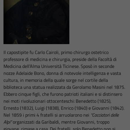
Il capostipite fu Carlo Cairoli, primo chirurgo ostetrico
professore di medicina e chirurgia, preside della Facoltà di
Medicina dell’Alma Università Ticinese. Sposò in seconde
nozze Adelaide Bono, donna di notevole intelligenza e vasta
cultura, in memoria della quale sorge nel cortile della
biblioteca una statua realizzata da Gerolamo Masini nel 1875.
Ebbero cinque figli, che furono patrioti italiani e si distinsero
nei moti rivoluzionari ottocenteschi: Benedetto (1825),
Ernesto (1832), Luigi (1838), Enrico (1840) e Giovanni (1842).
Nel 1859 i primi 4 fratelli si arruolarono nei
“Cacciatori delle
Alpi”
organizzati da Garibaldi, mentre Giovanni, troppo
giovane, rimase a casa. Dei fratelli, solo Benedetto non si