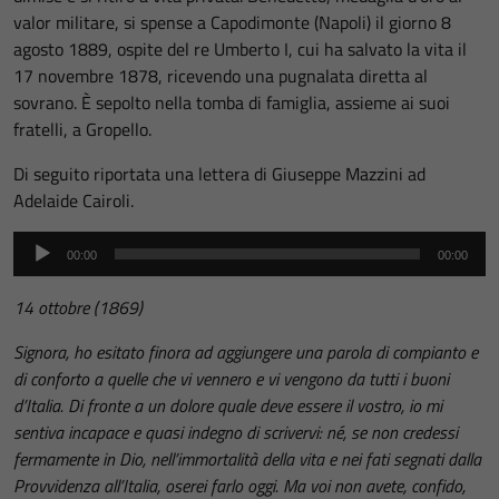
valor militare, si spense a Capodimonte (Napoli) il giorno 8
agosto 1889, ospite del re Umberto I, cui ha salvato la vita il
17 novembre 1878, ricevendo una pugnalata diretta al
sovrano. È sepolto nella tomba di famiglia, assieme ai suoi
fratelli, a Gropello.
Di seguito riportata una lettera di Giuseppe Mazzini ad
Adelaide Cairoli.
Audio
00:00
00:00
Player
14 ottobre (1869)
Signora, ho esitato finora ad aggiungere una parola di compianto e
di conforto a quelle che vi vennero e vi vengono da tutti i buoni
d’Italia. Di fronte a un dolore quale deve essere il vostro, io mi
sentiva incapace e quasi indegno di scrivervi: né, se non credessi
fermamente in Dio, nell’immortalità della vita e nei fati segnati dalla
Provvidenza all’Italia, oserei farlo oggi. Ma voi non avete, confido,