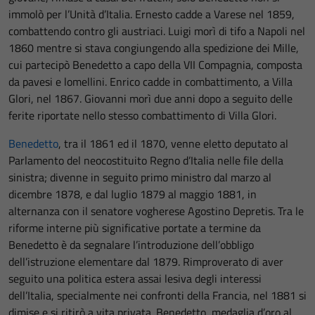
immolò per l’Unità d’Italia. Ernesto cadde a Varese nel 1859,
combattendo contro gli austriaci. Luigi morì di tifo a Napoli nel
1860 mentre si stava congiungendo alla spedizione dei Mille,
cui partecipò Benedetto a capo della VII Compagnia, composta
da pavesi e lomellini. Enrico cadde in combattimento, a Villa
Glori, nel 1867. Giovanni morì due anni dopo a seguito delle
ferite riportate nello stesso combattimento di Villa Glori.
Benedetto
, tra il 1861 ed il 1870, venne eletto deputato al
Parlamento del neocostituito Regno d’Italia nelle file della
sinistra; divenne in seguito primo ministro dal marzo al
dicembre 1878, e dal luglio 1879 al maggio 1881, in
alternanza con il senatore vogherese Agostino Depretis. Tra le
riforme interne più significative portate a termine da
Benedetto è da segnalare l’introduzione dell’obbligo
dell’istruzione elementare dal 1879. Rimproverato di aver
seguito una politica estera assai lesiva degli interessi
dell’Italia, specialmente nei confronti della Francia, nel 1881 si
dimise e si ritirò a vita privata. Benedetto, medaglia d’oro al