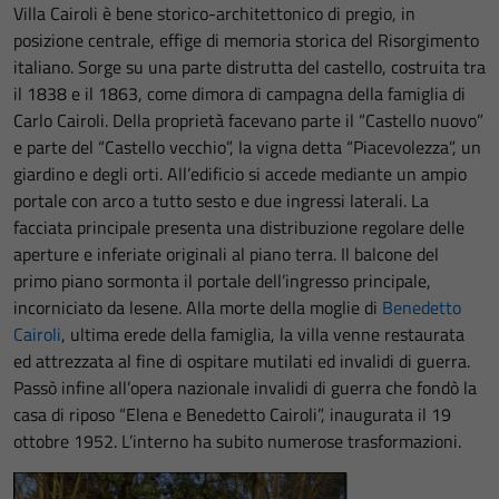
Villa Cairoli è bene storico-architettonico di pregio, in
posizione centrale, effige di memoria storica del Risorgimento
italiano. Sorge su una parte distrutta del castello, costruita tra
il 1838 e il 1863, come dimora di campagna della famiglia di
Carlo Cairoli. Della proprietà facevano parte il “Castello nuovo”
e parte del “Castello vecchio”, la vigna detta “Piacevolezza”, un
giardino e degli orti. All’edificio si accede mediante un ampio
portale con arco a tutto sesto e due ingressi laterali. La
facciata principale presenta una distribuzione regolare delle
aperture e inferiate originali al piano terra. Il balcone del
primo piano sormonta il portale dell’ingresso principale,
incorniciato da lesene. Alla morte della moglie di
Benedetto
Cairoli
, ultima erede della famiglia, la villa venne restaurata
ed attrezzata al fine di ospitare mutilati ed invalidi di guerra.
Passò infine all’opera nazionale invalidi di guerra che fondò la
casa di riposo “Elena e Benedetto Cairoli”, inaugurata il 19
ottobre 1952. L’interno ha subito numerose trasformazioni.