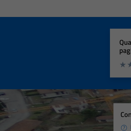
Qua
pag
Valut
Va
Con