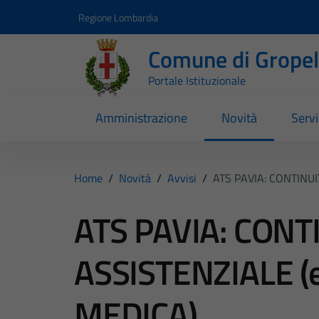
Vai ai contenuti
Vai al footer
Regione Lombardia
Comune di Gropell
Portale Istituzionale
Amministrazione
Novità
Servi
Home
/
Novità
/
Avvisi
/
ATS PAVIA: CONTINUI
ATS PAVIA: CONT
ASSISTENZIALE (
MEDICA).