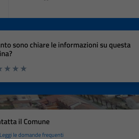
nto sono chiare le informazioni su questa
ina?
a 1 stelle su 5
luta 2 stelle su 5
Valuta 3 stelle su 5
Valuta 4 stelle su 5
Valuta 5 stelle su 5
tatta il Comune
Leggi le domande frequenti