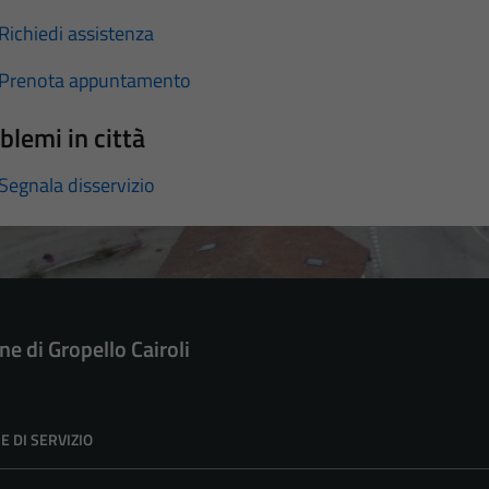
Richiedi assistenza
Prenota appuntamento
blemi in città
Segnala disservizio
e di Gropello Cairoli
E DI SERVIZIO