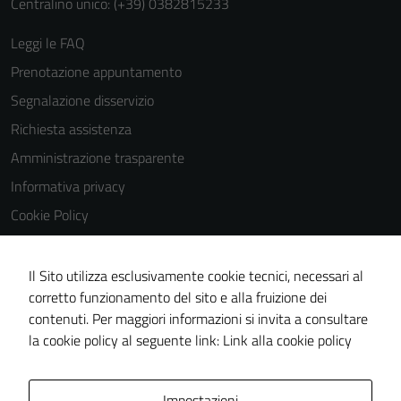
Centralino unico: (+39) 0382815233
Leggi le FAQ
Prenotazione appuntamento
Segnalazione disservizio
Richiesta assistenza
Amministrazione trasparente
Informativa privacy
Cookie Policy
Note legali
Dichiarazione di accessibilità
Il Sito utilizza esclusivamente cookie tecnici, necessari al
corretto funzionamento del sito e alla fruizione dei
Obiettivi di accessibilità
contenuti. Per maggiori informazioni si invita a consultare
Piano di miglioramento del sito
la cookie policy al seguente link:
Link alla cookie policy
Area Privata
Impostazioni