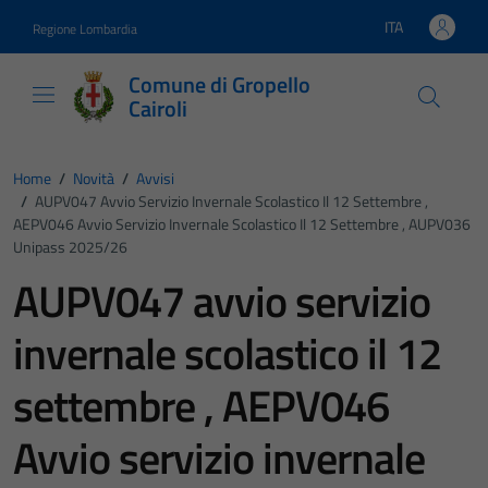
Vai ai contenuti
Vai al footer
ITA
Regione Lombardia
Lingua attiva:
Comune di Gropello
Cairoli
Home
/
Novità
/
Avvisi
/
AUPV047 Avvio Servizio Invernale Scolastico Il 12 Settembre ,
AEPV046 Avvio Servizio Invernale Scolastico Il 12 Settembre , AUPV036
Unipass 2025/26
AUPV047 avvio servizio
invernale scolastico il 12
settembre , AEPV046
Avvio servizio invernale