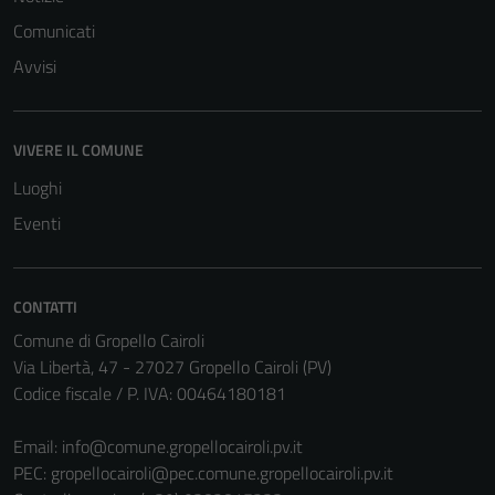
Comunicati
Avvisi
Tecnici
Questi cookie
VIVERE IL COMUNE
sono necessari
Luoghi
per il
funzionamento
Eventi
del sito e non
possono
essere
CONTATTI
disabilitati.
Comune di Gropello Cairoli
Questi cookie
Via Libertà, 47 - 27027 Gropello Cairoli (PV)
non raccolgono
Codice fiscale / P. IVA: 00464180181
informazioni
personali.
Email:
info@comune.gropellocairoli.pv.it
PEC:
gropellocairoli@pec.comune.gropellocairoli.pv.it